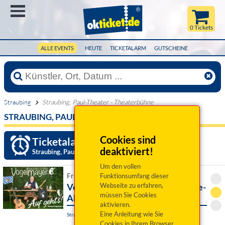
Menü
0 Tickets
ALLE EVENTS
HEUTE
TICKETALARM
GUTSCHEINE
Straubing
Straubing, Paul-Theater - Theaterbühne
STRAUBING, PAUL-THEATER - THEATERBÜHNE
Cookies sind
Ticketalarm einrichten »
deaktiviert!
Straubing, Paul-Theater - Theaterbühne
Um den vollen
Fr 11. September 2026 20:00 Uhr
Funktionsumfang dieser
Vogelmayer: Auf geht´s! Premiere-
Webseite zu erfahren,
müssen Sie Cookies
Abend
aktivieren.
Eine Anleitung wie Sie
Straubing, Paul-Theater - Theaterbühne
Cookies in Ihrem Browser