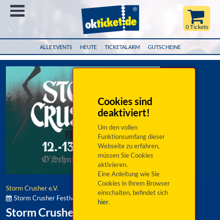
Menü
0 Tickets
ALLE EVENTS
HEUTE
TICKETALARM
GUTSCHEINE
Cookies sind
deaktiviert!
Um den vollen
Funktionsumfang dieser
Webseite zu erfahren,
müssen Sie Cookies
aktivieren.
Eine Anleitung wie Sie
Cookies in Ihrem Browser
Storm Crusher e.V.
einschalten, befindet sich
Storm Crusher Festival:
hier
.
Storm Crusher Festival 2025 -