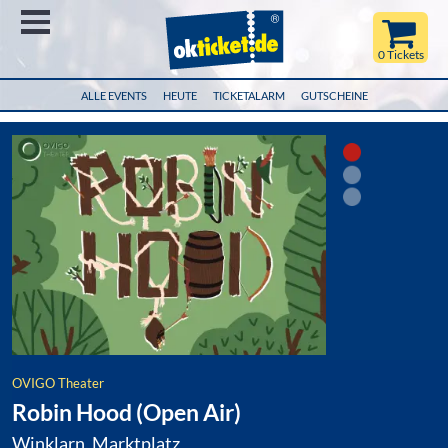
Menü
0 Tickets
ALLE EVENTS
HEUTE
TICKETALARM
GUTSCHEINE
OVIGO Theater
Robin Hood (Open Air)
Winklarn, Marktplatz