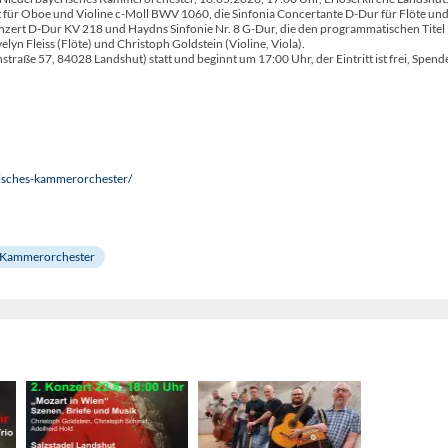
ür Oboe und Violine c-Moll BWV 1060, die Sinfonia Concertante D-Dur für Flöte und
nzert D-Dur KV 218 und Haydns Sinfonie Nr. 8 G-Dur, die den programmatischen Titel 
elyn Fleiss (Flöte) und Christoph Goldstein (Violine, Viola).
straße 57, 84028 Landshut) statt und beginnt um 17:00 Uhr, der Eintritt ist frei, Spend
risches-kammerorchester/
 Kammerorchester