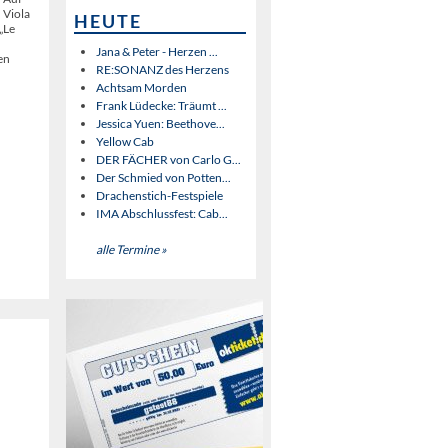
 Viola
HEUTE
„Le
Jana & Peter - Herzen ...
en
RE:SONANZ des Herzens
Achtsam Morden
Frank Lüdecke: Träumt ...
Jessica Yuen: Beethove...
Yellow Cab
DER FÄCHER von Carlo G...
Der Schmied von Potten...
Drachenstich-Festspiele
IMA Abschlussfest: Cab...
alle Termine »