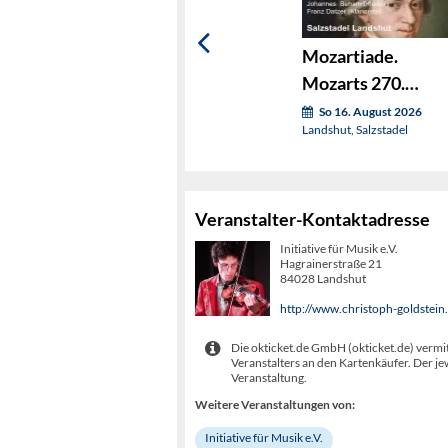
Mozartiade.
Mozarts 270.
Geburtstag Konze
So 16. August 2026
Landshut, Salzstadel
1
Veranstalter-Kontaktadresse
Initiative für Musik e.V.
Hagrainerstraße 21
84028 Landshut
http://www.christoph-goldstein
Die okticket.de GmbH (okticket.de) vermit
Veranstalters an den Kartenkäufer. Der je
Veranstaltung.
Weitere Veranstaltungen von:
Initiative für Musik e.V.