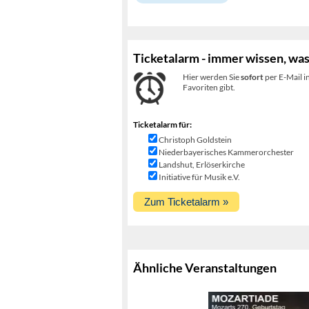
Ticketalarm - immer wissen, was
Hier werden Sie
sofort
per E-Mail i
Favoriten gibt.
Ticketalarm für:
Christoph Goldstein
Niederbayerisches Kammerorchester
Landshut, Erlöserkirche
Initiative für Musik e.V.
Ähnliche Veranstaltungen