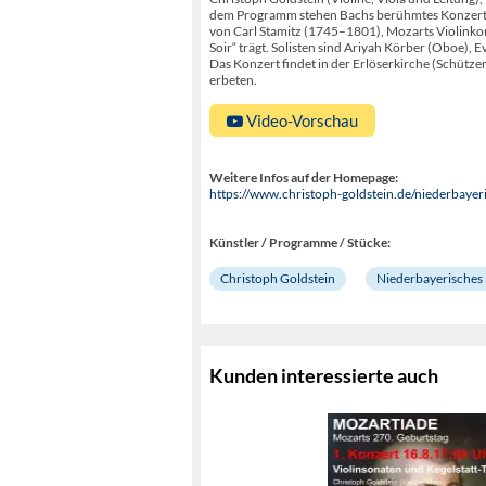
dem Programm stehen Bachs berühmtes Konzert f
von Carl Stamitz (1745–1801), Mozarts Violinko
Soir“ trägt. Solisten sind Ariyah Körber (Oboe), Ev
Das Konzert findet in der Erlöserkirche (Schützen
erbeten.
Video-Vorschau
Weitere Infos auf der Homepage:
https://www.christoph-goldstein.de/niederbaye
Künstler / Programme / Stücke:
Christoph Goldstein
Niederbayerisches
Kunden interessierte auch