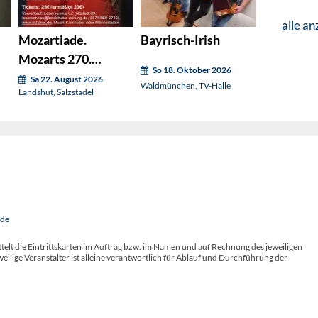
alle an
Mozartiade.
Bayrisch-Irish
Mozarts 270.
So 18. Oktober 2026
rt
Geburtstag. Konzert
Sa 22. August 2026
Waldmünchen, TV-Halle
Landshut, Salzstadel
2
.de
telt die Eintrittskarten im Auftrag bzw. im Namen und auf Rechnung des jeweiligen
weilige Veranstalter ist alleine verantwortlich für Ablauf und Durchführung der