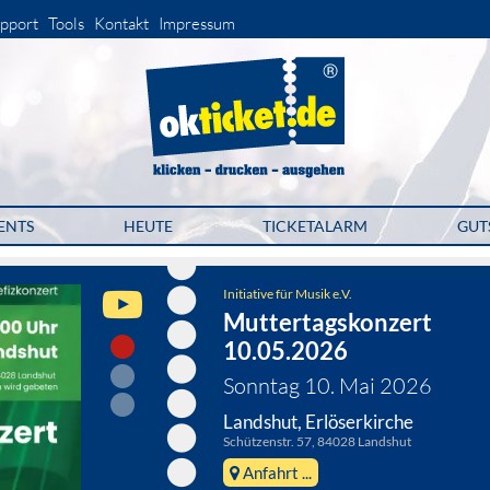
pport
Tools
Kontakt
Impressum
ENTS
HEUTE
TICKETALARM
GUT
Initiative für Musik e.V.
Muttertagskonzert
10.05.2026
Sonntag 10. Mai 2026
Landshut, Erlöserkirche
Schützenstr. 57, 84028 Landshut
Anfahrt ...