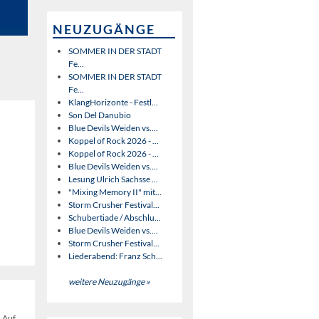
NEUZUGÄNGE
SOMMER IN DER STADT
Fe...
SOMMER IN DER STADT
Fe...
KlangHorizonte - Festl...
Son Del Danubio
Blue Devils Weiden vs....
Koppel of Rock 2026 - ...
Koppel of Rock 2026 - ...
Blue Devils Weiden vs....
Lesung Ulrich Sachsse ...
"Mixing Memory II" mit...
Storm Crusher Festival...
Schubertiade / Abschlu...
Blue Devils Weiden vs....
Storm Crusher Festival...
Liederabend: Franz Sch...
weitere Neuzugänge »
. Auf