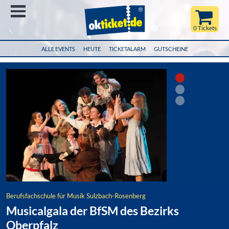
Menü
0 Tickets
ALLE EVENTS
HEUTE
TICKETALARM
GUTSCHEINE
Berufsfachschule für Musik Sulzbach-Rosenberg
Musicalgala der BfSM des Bezirks
Oberpfalz