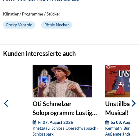
Künstler / Programme / Stücke:
Rocky Verardo
Richie Necker
Kunden interessierte auch
Oti Schmelzer
Unstillbare G
Soloprogramm: Lustig
Musical! (O
und ventil
Fr 07. August 2026
Sa 08. August 
Knetzgau, Schloss Oberschwappach -
Kemnath, Bürgerha
Schlosspark
Außengelände