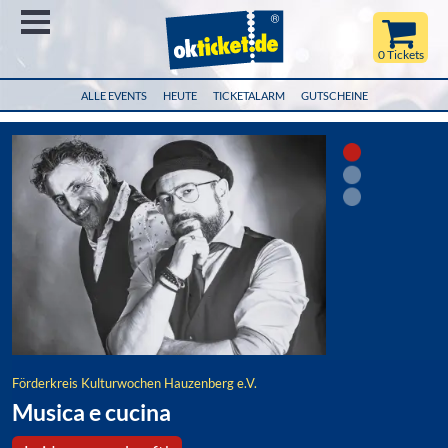
Menü
0 Tickets
ALLE EVENTS
HEUTE
TICKETALARM
GUTSCHEINE
Förderkreis Kulturwochen Hauzenberg e.V.
Musica e cucina