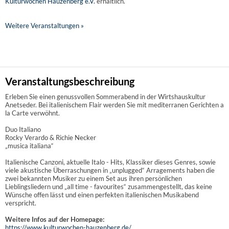
Kulturwochen Hauzenberg e.V.
erhältlich.
Weitere Veranstaltungen »
Veranstaltungsbeschreibung
Erleben Sie einen genussvollen Sommerabend in der Wirtshauskultur
Anetseder. Bei italienischem Flair werden Sie mit mediterranen Gerichten a
la Carte verwöhnt.
Duo Italiano
Rocky Verardo & Richie Necker
„musica italiana“
Italienische Canzoni, aktuelle Italo - Hits, Klassiker dieses Genres, sowie
viele akustische Überraschungen in „unplugged“ Arragements haben die
zwei bekannten Musiker zu einem Set aus ihren persönlichen
Lieblingsliedern und „all time - favourites“ zusammengestellt, das keine
Wünsche offen lässt und einen perfekten italienischen Musikabend
verspricht.
Weitere Infos auf der Homepage:
https://www.kulturwochen-hauzenberg.de/