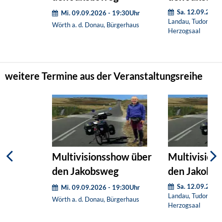
(Nachholter
Sa. 12.09.2026
Mi. 09.09.2026 - 19:30Uhr
Landau, Tudors im 
Wörth a. d. Donau, Bürgerhaus
Herzogsaal
weitere Termine aus der Veranstaltungsreihe
Multivisionsshow über
Multivision
den Jakobsweg
den Jakobs
(Nachholter
Sa. 12.09.2026
Mi. 09.09.2026 - 19:30Uhr
Landau, Tudors im 
Wörth a. d. Donau, Bürgerhaus
Herzogsaal