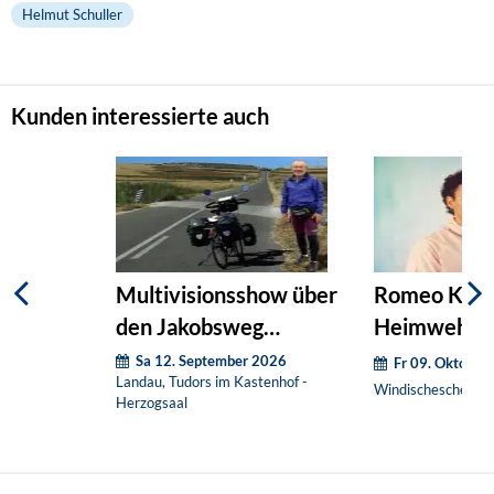
Helmut Schuller
Kunden interessierte auch
Multivisionsshow über
Romeo Kalt
den Jakobsweg
Heimweh
(Nachholtermin)
(Nachholter
Sa 12. September 2026
Fr 09. Oktober
Landau, Tudors im Kastenhof -
Windischeschenbac
Herzogsaal