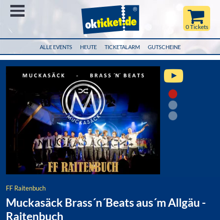
Menü
0 Tickets
ALLE EVENTS
HEUTE
TICKETALARM
GUTSCHEINE
FF Raitenbuch
Muckasäck Brass´n´Beats aus´m Allgäu -
Raitenbuch