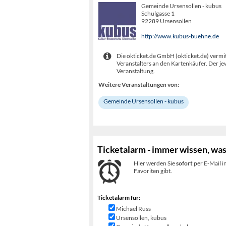
Gemeinde Ursensollen - kubus
Schulgasse 1
92289 Ursensollen
http://www.kubus-buehne.de
Die okticket.de GmbH (okticket.de) vermit
Veranstalters an den Kartenkäufer. Der je
Veranstaltung.
Weitere Veranstaltungen von:
Gemeinde Ursensollen - kubus
Ticketalarm - immer wissen, was
Hier werden Sie
sofort
per E-Mail i
Favoriten gibt.
Ticketalarm für:
Michael Russ
Ursensollen, kubus