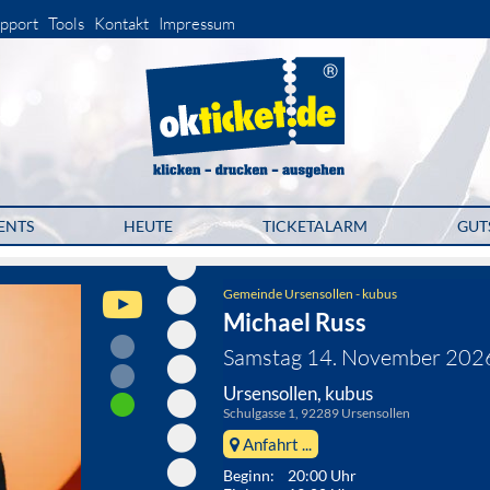
pport
Tools
Kontakt
Impressum
ENTS
HEUTE
TICKETALARM
GUT
Gemeinde Ursensollen - kubus
Michael Russ
Samstag 14. November 202
Ursensollen, kubus
Schulgasse 1, 92289 Ursensollen
Anfahrt ...
Beginn: 20:00 Uhr