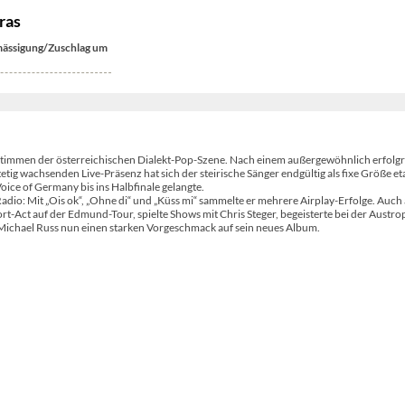
ras
ässigung/Zuschlag um
 Stimmen der österreichischen Dialekt-Pop-Szene. Nach einem außergewöhnlich erfolg
tig wachsenden Live-Präsenz hat sich der steirische Sänger endgültig als fixe Größe eta
oice of Germany bis ins Halbfinale gelangte.
dio: Mit „Ois ok“, „Ohne di“ und „Küss mi“ sammelte er mehrere Airplay-Erfolge. Auch 
t-Act auf der Edmund-Tour, spielte Shows mit Chris Steger, begeisterte bei der Austr
t Michael Russ nun einen starken Vorgeschmack auf sein neues Album.