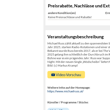
Preisrabatte, Nachlässe und Ext
andere Kondition(en)
Erm
Keine Preisnachlässe und Rabatte!
Veranstaltungsbeschreibung
Michael Russ zählt aktuell zu den spannendsten
Jahr 2025, starken Radio-Rotationen und einer ste
Bekannt wurde Russ bereits 2017, als er bei The V
2025 gelang ihm schließlich der Durchbruch im Ra
Bühne war es ein prägendes Jahr: Russ war Suppor
Night. Mit der neuen Single „Wödscheibn“ liefer
Bild: (c) Markus Krampl
Video-Vorschau
Weitere Infos auf der Homepage:
https://www.michaelruss.at/
Künstler / Programme / Stücke: