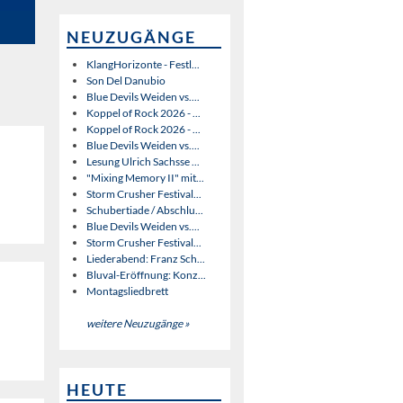
NEUZUGÄNGE
KlangHorizonte - Festl...
Son Del Danubio
Blue Devils Weiden vs....
Koppel of Rock 2026 - ...
Koppel of Rock 2026 - ...
Blue Devils Weiden vs....
Lesung Ulrich Sachsse ...
"Mixing Memory II" mit...
Storm Crusher Festival...
Schubertiade / Abschlu...
Blue Devils Weiden vs....
Storm Crusher Festival...
Liederabend: Franz Sch...
Bluval-Eröffnung: Konz...
Montagsliedbrett
weitere Neuzugänge »
HEUTE