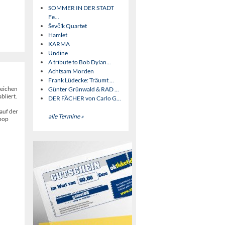
SOMMER IN DER STADT
Fe...
Ševčík Quartet
Hamlet
KARMA
Undine
A tribute to Bob Dylan...
Achtsam Morden
Frank Lüdecke: Träumt ...
reichen
Günter Grünwald & RAD ...
bliert.
DER FÄCHER von Carlo G...
auf der
alle Termine »
opop