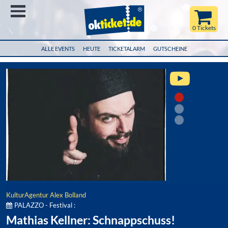
Menü
0 Tickets
ALLE EVENTS
HEUTE
TICKETALARM
GUTSCHEINE
KulturAgentur Alex Bolland
PALAZZO - Festival :
Mathias Kellner: Schnappschuss!