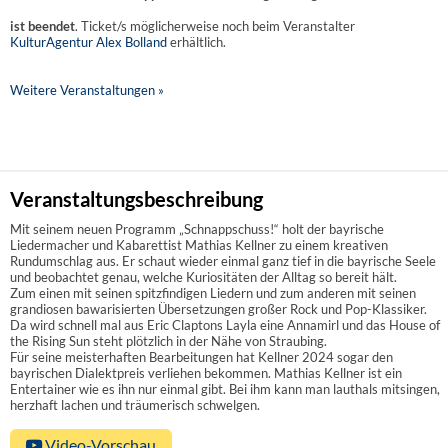
ist beendet
. Ticket/s möglicherweise noch beim Veranstalter
KulturAgentur Alex Bolland
erhältlich.
Weitere Veranstaltungen »
Veranstaltungsbeschreibung
Mit seinem neuen Programm „Schnappschuss!“ holt der bayrische
Liedermacher und Kabarettist Mathias Kellner zu einem kreativen
Rundumschlag aus. Er schaut wieder einmal ganz tief in die bayrische Seele
und beobachtet genau, welche Kuriositäten der Alltag so bereit hält.
Zum einen mit seinen spitzfindigen Liedern und zum anderen mit seinen
grandiosen bawarisierten Übersetzungen großer Rock und Pop-Klassiker.
Da wird schnell mal aus Eric Claptons Layla eine Annamirl und das House of
the Rising Sun steht plötzlich in der Nähe von Straubing.
Für seine meisterhaften Bearbeitungen hat Kellner 2024 sogar den
bayrischen Dialektpreis verliehen bekommen. Mathias Kellner ist ein
Entertainer wie es ihn nur einmal gibt. Bei ihm kann man lauthals mitsingen,
herzhaft lachen und träumerisch schwelgen.
Video-Vorschau