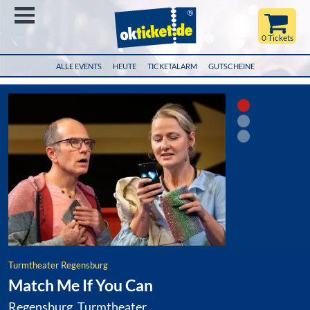
Menü
0 Tickets
ALLE EVENTS
HEUTE
TICKETALARM
GUTSCHEINE
Turmtheater Regensburg
Match Me If You Can
Regensburg, Turmtheater