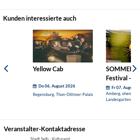
Kunden interessierte auch
Yellow Cab
SOMMER IN
Festival -
Do 06. August 2026
Wochenendt
Fr 07. August 
Amberg, ehem.
Regensburg, Thon-Dittmer-Palais
Landesgartenscha
Veranstalter-Kontaktadresse
Stadt Selb - Kulturamt