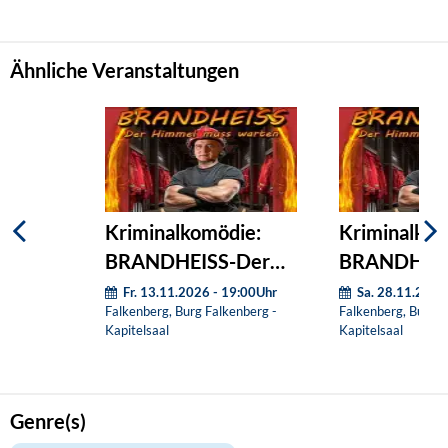
Ähnliche Veranstaltungen
Kriminalkomödie:
Kriminalkom
BRANDHEISS-Der
BRANDHEIS
Himmel muss warten
Himmel mus
Fr. 13.11.2026 - 19:00Uhr
Sa. 28.11.2026
Falkenberg, Burg Falkenberg -
Falkenberg, Burg F
Kapitelsaal
Kapitelsaal
Genre(s)