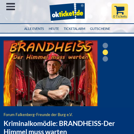
Menü
0 Tickets
ALLE EVENTS
HEUTE
TICKETALARM
GUTSCHEINE
Forum Falkenberg-Freunde der Burg e.V.
Kriminalkomödie: BRANDHEISS-Der
Himmel muss warten