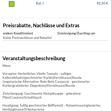
Kat. I
92,50 €
Preisrabatte, Nachlässe und Extras
andere Kondition(en)
Ermässigung/Zuschlag um
Keine Preisnachlässe und Rabatte!
Veranstaltungsbeschreibung
Menü
Vorspeise: Herbstliches Vitello Tonnato - saftiger
Kalbstafelspitz|geschmorter Kürbis|Kernölsauce|Rucola
(vegetarische Alternative: Rote Bete Carpaccio - geschmorter
Kürbis|gratinierter Ziegenkäse|Kernölsauce|Rucola
Zwischengang: Geschäumte Steinpilzsuppe - gebratene
Pilze|Croutons|Schnittlauch
Hauptgang: Saftig geschmortes Böfflamott - Rotweinsauce|glasiertes
Herbstgemüse|Polentacreme