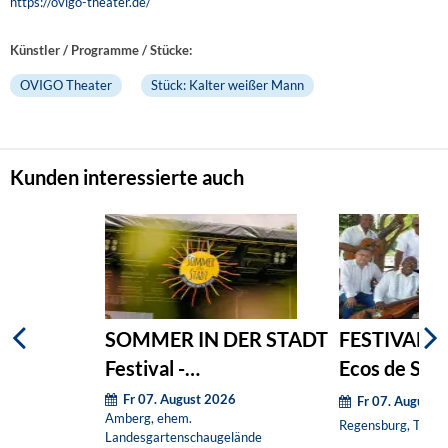
https://ovigo-theater.de/
Künstler / Programme / Stücke:
OVIGO Theater
Stück: Kalter weißer Mann
Kunden interessierte auch
SOMMER IN DER STADT
FESTIVAL S
Festival -
Ecos de Sib
Wochenendticket
Fr 07. August 2026
Fr 07. August 
Amberg, ehem.
Regensburg, Thon-
Landesgartenschaugelände