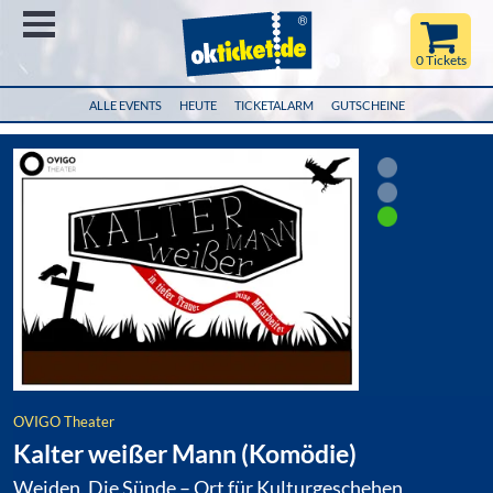
Menü
0 Tickets
ALLE EVENTS
HEUTE
TICKETALARM
GUTSCHEINE
OVIGO Theater
Kalter weißer Mann (Komödie)
Weiden, Die Sünde – Ort für Kulturgeschehen