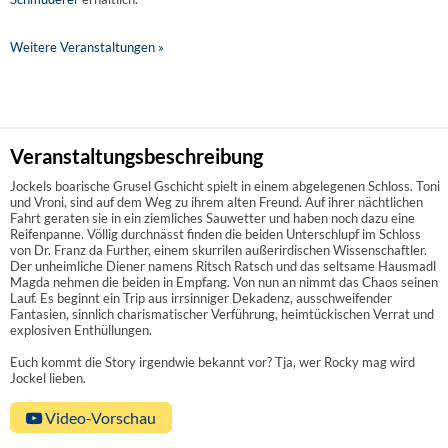
Weitere Veranstaltungen »
Veranstaltungsbeschreibung
Jockels boarische Grusel Gschicht spielt in einem abgelegenen Schloss. Toni
und Vroni, sind auf dem Weg zu ihrem alten Freund. Auf ihrer nächtlichen
Fahrt geraten sie in ein ziemliches Sauwetter und haben noch dazu eine
Reifenpanne. Völlig durchnässt finden die beiden Unterschlupf im Schloss
von Dr. Franz da Further, einem skurrilen außerirdischen Wissenschaftler.
Der unheimliche Diener namens Ritsch Ratsch und das seltsame Hausmadl
Magda nehmen die beiden in Empfang. Von nun an nimmt das Chaos seinen
Lauf. Es beginnt ein Trip aus irrsinniger Dekadenz, ausschweifender
Fantasien, sinnlich charismatischer Verführung, heimtückischen Verrat und
explosiven Enthüllungen.
Euch kommt die Story irgendwie bekannt vor? Tja, wer Rocky mag wird
Jockel lieben.
Video-Vorschau