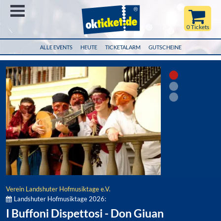
Menü
0 Tickets
ALLE EVENTS
HEUTE
TICKETALARM
GUTSCHEINE
Verein Landshuter Hofmusiktage e.V.
Landshuter Hofmusiktage 2026:
I Buffoni Dispettosi - Don Giuan