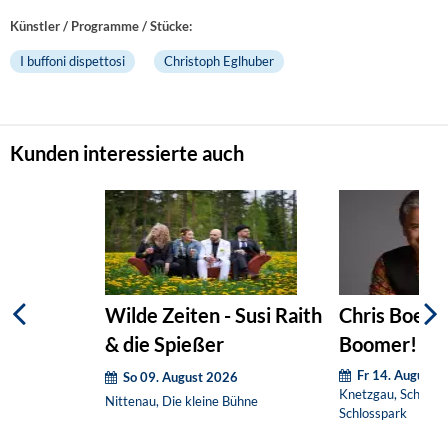
Künstler / Programme / Stücke:
I buffoni dispettosi
Christoph Eglhuber
Kunden interessierte auch
Wilde Zeiten - Susi Raith
Chris Boett
& die Spießer
Boomer!
Fr 14. August 
So 09. August 2026
Knetzgau, Schloss
Nittenau, Die kleine Bühne
Schlosspark