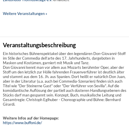
Weitere Veranstaltungen »
Veranstaltungsbeschreibung
Ein historisches Bühnenspektakel über den legendären Don-Giovanni-Stoff
im Stile der Commedia dell‘arte des 17. Jahrhunderts, dargeboten in
Masken und Kostümen, garniert mit Musik und Tanz.
Don Giovanni kennt man vor allem aus Mozarts berühmter Oper, aber der
Stoff um den letzlich zur Hölle fahrenden Frauenverführer ist deutlich älter
und stammt aus dem 16. Jh. aus Spanien. Dort heißt er natürlich Don Juan,
aber in der Literatur (u.a. auch bei Commedia-Szenarien) finden sich auch
Titel wie "Der Steinerne Gast" oder "Der Verführer von Sevilla". Auf die
komödiantische Auflösung der partiell auch düsteren Handlungsebenen des
Stücks darf man gespannt sein. Konzept, Buch, musikalische Leitung und
Gesamtregie: Christoph Eglhuber - Choreographie und Bühne: Bernhard
Girardi.
Weitere Infos auf der Homepage:
https://www.buffoni.de/