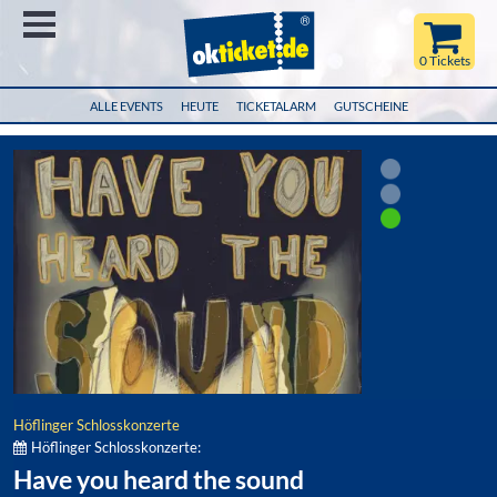
Menü
0 Tickets
ALLE EVENTS
HEUTE
TICKETALARM
GUTSCHEINE
Höflinger Schlosskonzerte
Höflinger Schlosskonzerte:
Have you heard the sound