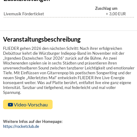
Zuschlag um
Livemusik Förderticket
+ 3,00
EUR
Veranstaltungsbeschreibung
FLIEDER gehen 2026 den nächsten Schritt: Nach ihrer erfolgreichen
Debüttour kehrt die Würzburger Indiepop-Band im November mit der
„Irgendwo Dazwischen Tour 2026“ zurück auf die Bühne. An zwei
Wochenenden spielen sie in sechs Städten und präsentieren ihren
unverwechselbaren Sound zwischen tanzbarer Leichtigkeit und emotionaler
Tiefe. Mit Einflüssen von Gitarrenpop bis poetischem Songwriting und der
neuen Single „Allerletztes Mal“ entwickeln FLIEDER ihre Live-Energie
konsequent weiter. Was auf Platte berührt, entfaltet live eine ganz eigene
Intensität. Tanzbar und tiefgehend, mal federleicht und mal voller
Spannung.
Video-Vorschau
Weitere Infos auf der Homepage:
https://rocketclub.de