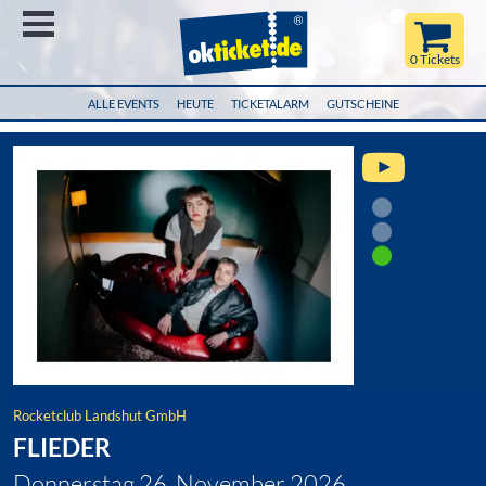
Menü
0 Tickets
ALLE EVENTS
HEUTE
TICKETALARM
GUTSCHEINE
Rocketclub Landshut GmbH
FLIEDER
Donnerstag 26. November 2026