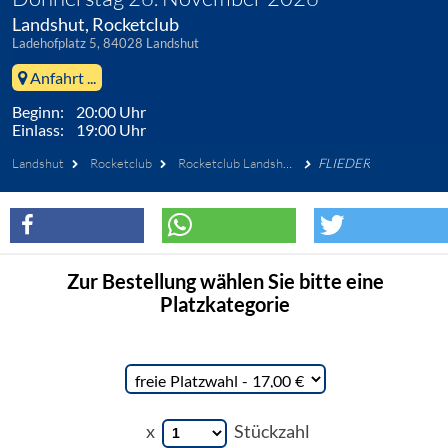
Landshut, Rocketclub
Ladehofplatz 5, 84028 Landshut
Anfahrt ...
Beginn: 20:00 Uhr
Einlass: 19:00 Uhr
Landshut
Rocketclub
Rocketclub Landshut GmbH
FLIEDER
Zur Bestellung wählen Sie bitte eine
Platzkategorie
x
Stückzahl