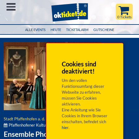
Menü
0 Tickets
ALLE EVENTS
HEUTE
TICKETALARM
GUTSCHEINE
Cookies sind
deaktiviert!
Um den vollen
Funktionsumfang dieser
Webseite zu erfahren,
müssen Sie Cookies
aktivieren.
Eine Anleitung wie Sie
Cookies in Ihrem Browser
Stadt Pfaffenhofen a. d. Ilm
einschalten, befindet sich
Pfaffenhofener Kultursommer:
hier
.
Ensemble Phoenix: Toujours l'amour