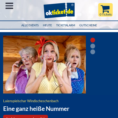
Menü
0 Tickets
ALLE EVENTS
HEUTE
TICKETALARM
GUTSCHEINE
Laienspielschar Windischeschenbach
Eine ganz heiße Nummer