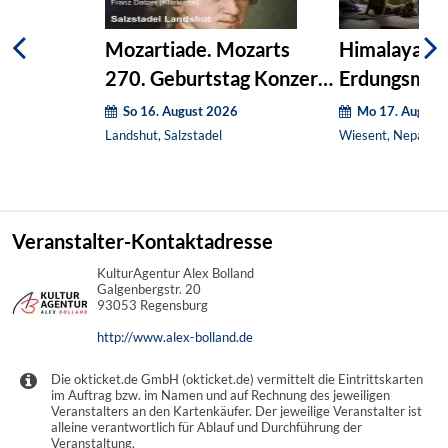
Mozartiade. Mozarts
Himalaya-
270. Geburtstag Konzert
Erdungsmedi
1
Klangschale
So 16. August 2026
Mo 17. August
Landshut, Salzstadel
Wiesent, Nepal-Hi
Veranstalter-Kontaktadresse
KulturAgentur Alex Bolland
Galgenbergstr. 20
93053 Regensburg
http://www.alex-bolland.de
Die okticket.de GmbH (okticket.de) vermittelt die Eintrittskarten
im Auftrag bzw. im Namen und auf Rechnung des jeweiligen
Veranstalters an den Kartenkäufer. Der jeweilige Veranstalter ist
alleine verantwortlich für Ablauf und Durchführung der
Veranstaltung.