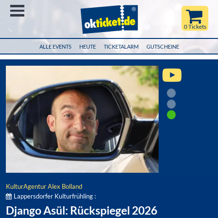
Menü
0 Tickets
ALLE EVENTS
HEUTE
TICKETALARM
GUTSCHEINE
KulturAgentur Alex Bolland
Lappersdorfer Kulturfrühling :
Django Asül: Rückspiegel 2026