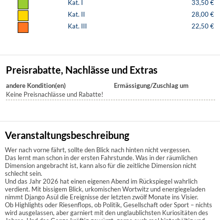
Kat. I
33,50 €
Kat. II
28,00 €
Kat. III
22,50 €
Preisrabatte, Nachlässe und Extras
andere Kondition(en)
Ermässigung/Zuschlag um
Keine Preisnachlässe und Rabatte!
Veranstaltungsbeschreibung
Wer nach vorne fährt, sollte den Blick nach hinten nicht vergessen.
Das lernt man schon in der ersten Fahrstunde. Was in der räumlichen
Dimension angebracht ist, kann also für die zeitliche Dimension nicht
schlecht sein.
Und das Jahr 2026 hat einen eigenen Abend im Rückspiegel wahrlich
verdient. Mit bissigem Blick, urkomischen Wortwitz und energiegeladen
nimmt Django Asül die Ereignisse der letzten zwölf Monate ins Visier.
Ob Highlights oder Riesenflops, ob Politik, Gesellschaft oder Sport – nichts
wird ausgelassen, aber garniert mit den unglaublichsten Kuriositäten des