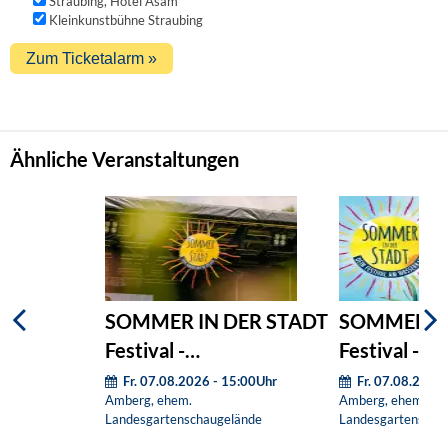
Straubing, Hotel Asam
Kleinkunstbühne Straubing
Ähnliche Veranstaltungen
SOMMER IN DER STADT
SOMMER IN
Festival -
Festival - T
Wochenendticket
Freitag
Fr. 07.08.2026 - 15:00Uhr
Fr. 07.08.2026
Amberg, ehem.
Amberg, ehem.
Landesgartenschaugelände
Landesgartenscha