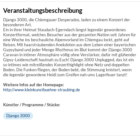
Veranstaltungsbeschreibung
Django 3000, die Chiemgauer Desperados, laden zu einem Konzert der
besonderen Art.
Ein in ihrer Heimat Staudach-Egerndach längst legendär gewordenes
Konzertformat, welches Besucher aus der gesamten Nation seit Jahren für
eine Woche ins beschauliche Alpenvorland im Chiemgau lockt, geht auf
Reisen. Mit haarsträubenden Anekdoten aus dem Leben einer bayerischen
Gypsyband und jeder Menge Rhythmus im Blut kommt der Django 3000
Caravan in intimer Atmosphäre völlig ohne Verstärker, dafür mit glühender
Gipsy-Leidenschaft hautnah zu Euch! Django 3000 Unplugged, das ist ein
so intimes wie mitreißendes Konzerthighlight ohne Netz und doppelten
Boden. Die Funken fliegen, der Boden bebt, die Stimmung knistert, wenn
die legendär gewordene Heidi zum Greifen nah ums Lagerfeuer tanzt!
Weitere Infos auf der Homepage:
http://www.kleinkunstbuehne-straubing.de
Künstler / Programme / Stücke:
Django 3000