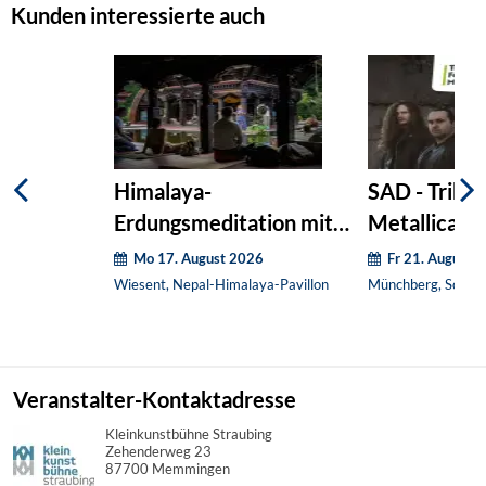
Kunden interessierte auch
Himalaya-
SAD - Tribut
Erdungsmeditation mit
Metallica
Klangschalen & Gong
Mo 17. August 2026
Fr 21. August 
Wiesent, Nepal-Himalaya-Pavillon
Münchberg, Schüt
Veranstalter-Kontaktadresse
Kleinkunstbühne Straubing
Zehenderweg 23
87700 Memmingen