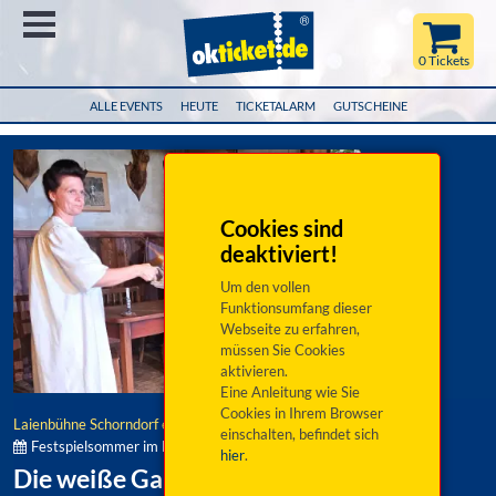
Menü
0 Tickets
ALLE EVENTS
HEUTE
TICKETALARM
GUTSCHEINE
Cookies sind
deaktiviert!
Um den vollen
Funktionsumfang dieser
Webseite zu erfahren,
müssen Sie Cookies
aktivieren.
Eine Anleitung wie Sie
Cookies in Ihrem Browser
Laienbühne Schorndorf e.V.
einschalten, befindet sich
Festspielsommer im Naturpark Oberer Bayerischer Wald:
hier
.
Die weiße Gams