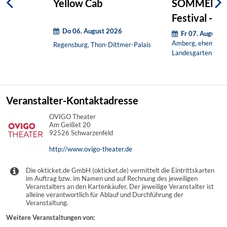
Yellow Cab
SOMMER IN
Festival -
Do 06. August 2026
Wochenendt
Fr 07. August 
Amberg, ehem.
Regensburg, Thon-Dittmer-Palais
Landesgartenscha
Veranstalter-Kontaktadresse
OVIGO Theater
Am Geißet 20
92526 Schwarzenfeld
http://www.ovigo-theater.de
Die okticket.de GmbH (okticket.de) vermittelt die Eintrittskarten
im Auftrag bzw. im Namen und auf Rechnung des jeweiligen
Veranstalters an den Kartenkäufer. Der jeweilige Veranstalter ist
alleine verantwortlich für Ablauf und Durchführung der
Veranstaltung.
Weitere Veranstaltungen von: