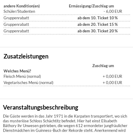
andere Kondition(en)
Ermässigung/Zuschlag um
Schüler/Studenten
- 6,00
EUR
Gruppenrabatt
ab dem 10. Ticket 10
%
Gruppenrabatt
ab dem 20. Ticket 15
%
Gruppenrabatt
ab dem 30. Ticket 20
%
Zusatzleistungen
Zuschlag um
Welches Menü?
Fleisch Menü (normal)
+ 0,00
EUR
Vegetarisches Menü (normal)
+ 0,00
EUR
Veranstaltungsbeschreibung
Die Gäste werden in das Jahr 1971 in die Karpaten transportiert, wo sich
das mysteriöse Schloss Schächtitz befindet. Hier hat einst Elisabeth
Báthory ihr Unwesen getrieben, die wegen 612 ermorde­ter jungfräulicher
Dienstmädchen im Guinness-Buch der Rekorde steht. Aner­ken­nend wird