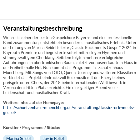
Veranstaltungsbeschreibung
Wenn sich einer der besten Gospelchöre Bayerns und eine professionelle
Band zusammentun, entsteht ein besonderes musikalisches Erlebnis. Unter
der Leitung von Marina Seidel feierte „Classic Rock meets Gospel“ 2024 in
Bayreuth Premiere und begeisterte sofort mit rockigen Hymnen und
stimmgewaltigem Chorklang. Seitdem folgten mehrere erfolgreiche
Aufführungen im oberfränkischen Raum, zuletzt vor ausverkauftem Haus in
der Freiheitshalle Hof. Nun kommt das Programm ins Schützenhaus
Münchberg. Mit Songs von TOTO, Queen, Journey und weiteren Klassikern
verbindet das Projekt eindrucksvoll Rockmusik mit der Energie eines
preisgekrönten Chors, der 2018 beim internationalen Wettbewerb in
Verona den dritten Platz erreichte. Ein einzigartiger Abend voller
Leidenschaft und musikalischer Kraft.
Weitere Infos auf der Homepage:
https://schuetzenhaus-muenchberg.de/veranstaltung/classic-rock-meets-
gospel/
Künstler / Programme / Stücke:
Marina Seidel
Joy in Belief