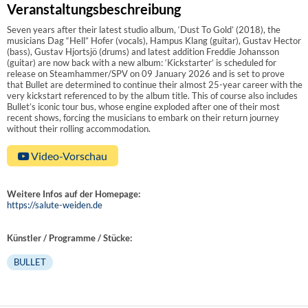
Veranstaltungsbeschreibung
Seven years after their latest studio album, ‘Dust To Gold’ (2018), the
musicians Dag “Hell” Hofer (vocals), Hampus Klang (guitar), Gustav Hector
(bass), Gustav Hjortsjö (drums) and latest addition Freddie Johansson
(guitar) are now back with a new album: ‘Kickstarter’ is scheduled for
release on Steamhammer/SPV on 09 January 2026 and is set to prove
that Bullet are determined to continue their almost 25-year career with the
very kickstart referenced to by the album title. This of course also includes
Bullet’s iconic tour bus, whose engine exploded after one of their most
recent shows, forcing the musicians to embark on their return journey
without their rolling accommodation.
Video-Vorschau
Weitere Infos auf der Homepage:
https://salute-weiden.de
Künstler / Programme / Stücke:
BULLET