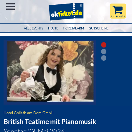
Menü
0 Tickets
ALLE EVENTS
HEUTE
TICKETALARM
GUTSCHEINE
Hotel Goliath am Dom GmbH
British Teatime mit Pianomusik
Sonntag 03. Mai 2026