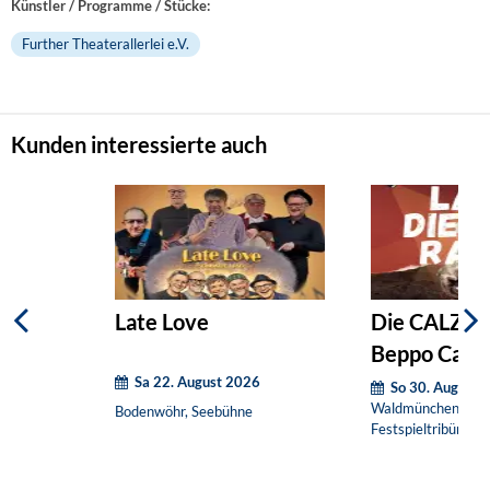
Künstler / Programme / Stücke:
Further Theaterallerlei e.V.
Kunden interessierte auch
Late Love
Die CALZIN
Beppo Calz
Sa 22. August 2026
So 30. August 
Waldmünchen, Kult
Bodenwöhr, Seebühne
Festspieltribüne