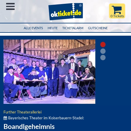
Menü
0 Tickets
ALLE EVENTS
HEUTE
TICKETALARM
GUTSCHEINE
Further Theaterallerlei
Bayerisches Theater im Koiserbauern-Stadel:
Boandlgeheimnis