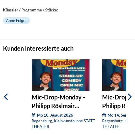
Künstler / Programme / Stücke:
Anne Folger
Kunden interessierte auch
Mic-Drop-Monday -
Mic-Drop-M
Philipp Röslmair
Philipp Rösl
präsentiert:
präsentiert:
Mo 10. August 2026
Mo 14. Septem
Regensburg, Kleinkunstbühne STATT-
Regensburg, Klein
THEATER
THEATER