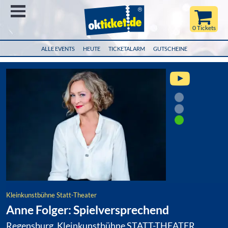
Menü
0 Tickets
ALLE EVENTS
HEUTE
TICKETALARM
GUTSCHEINE
Kleinkunstbühne Statt-Theater
Anne Folger: Spielversprechend
Regensburg, Kleinkunstbühne STATT-THEATER