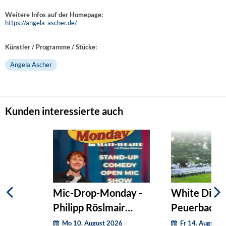
Weitere Infos auf der Homepage:
https://angela-ascher.de/
Künstler / Programme / Stücke:
Angela Ascher
Kunden interessierte auch
Mic-Drop-Monday -
White Dinne
Philipp Röslmair
Peuerbach
präsentiert:
Mo 10. August 2026
Fr 14. August 