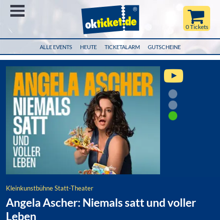
Menü
0 Tickets
ALLE EVENTS
HEUTE
TICKETALARM
GUTSCHEINE
Kleinkunstbühne Statt-Theater
Angela Ascher: Niemals satt und voller
Leben