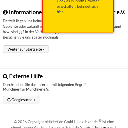
Cookies in Ihrem Browser
einschalten, befindet sich
Informationen zu Münchner für Münchner e.V.
hier
.
Derzeit liegen uns keinerlei Informationen vor.
Geplante oder zukünftige Veranstaltungen sind uns aktuell nicht bekannt
bzw. sind ggf. in der Vorbereitungsphase.
Besuchen Sie uns später nochmals.
Weiter zur Startseite »
Externe Hilfe
Durchsuchen Sie das Internet mit folgenden Begriff
Münchner für Münchner e.V.
Googlesuche »
®
© 2026 Copyright okticket.de GmbH | okticket.de
ist eine
eingetragene Wortmarke von okticket.de GmbH |
Impressum
|