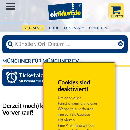
Menü
0 Tickets
ALLE EVENTS
HEUTE
TICKETALARM
GUTSCHEINE
MÜNCHNER FÜR MÜNCHNER E.V.
Ticketalarm einrichten »
Münchner für Münchner e.V.
Cookies sind
deaktiviert!
Um den vollen
Funktionsumfang dieser
Derzeit (noch) keine Veranstaltungen
im
Webseite zu erfahren,
Vorverkauf!
müssen Sie Cookies
aktivieren.
Eine Anleitung wie Sie