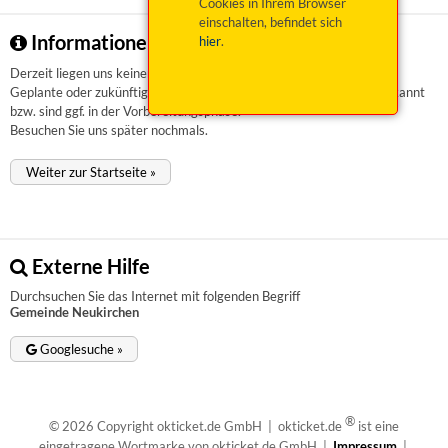
Cookies in Ihrem Browser
einschalten, befindet sich
Informationen zu Gemeinde Neukirchen
hier
.
Derzeit liegen uns keinerlei Informationen vor.
Geplante oder zukünftige Veranstaltungen sind uns aktuell nicht bekannt
bzw. sind ggf. in der Vorbereitungsphase.
Besuchen Sie uns später nochmals.
Weiter zur Startseite »
Externe Hilfe
Durchsuchen Sie das Internet mit folgenden Begriff
Gemeinde Neukirchen
Googlesuche »
®
© 2026 Copyright okticket.de GmbH | okticket.de
ist eine
eingetragene Wortmarke von okticket.de GmbH |
Impressum
|