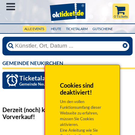
Menü
0 Tickets
ALLE EVENTS
HEUTE
TICKETALARM
GUTSCHEINE
GEMEINDE NEUKIRCHEN
Ticketalarm einrichten »
Gemeinde Neukirchen
Cookies sind
deaktiviert!
Um den vollen
Funktionsumfang dieser
Derzeit (noch) keine Veranstaltungen
im
Webseite zu erfahren,
Vorverkauf!
müssen Sie Cookies
aktivieren.
Eine Anleitung wie Sie