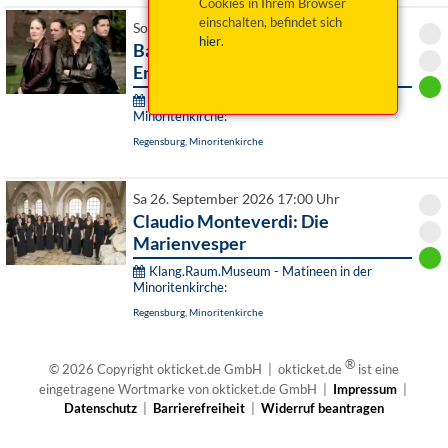
Cookies in Ihrem Browser
einschalten, befindet sich
So 20. September 2026 11:00 Uhr
hier
.
Bach in Jazz-Manier - Athos
Ensemble & friends
Klang.Raum.Museum - Matineen in der
Minoritenkirche:
Regensburg, Minoritenkirche
Sa 26. September 2026 17:00 Uhr
Claudio Monteverdi: Die
Marienvesper
Klang.Raum.Museum - Matineen in der
Minoritenkirche:
Regensburg, Minoritenkirche
®
© 2026 Copyright okticket.de GmbH | okticket.de
ist eine
eingetragene Wortmarke von okticket.de GmbH |
Impressum
|
Datenschutz
|
Barrierefreiheit
|
Widerruf beantragen