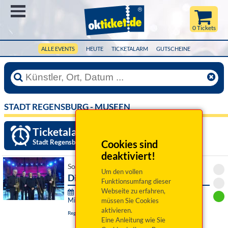
Menü
0 Tickets
ALLE EVENTS
HEUTE
TICKETALARM
GUTSCHEINE
STADT REGENSBURG - MUSEEN
Ticketalarm einrichten »
Stadt Regensburg - Museen
Cookies sind
deaktiviert!
So 13. September 2026 11:00 Uhr
Um den vollen
Die Klangpracht der Renaissance
Funktionsumfang dieser
Webseite zu erfahren,
Klang.Raum.Museum - Matineen in der
Minoritenkirche:
müssen Sie Cookies
aktivieren.
Regensburg, Minoritenkirche
Eine Anleitung wie Sie