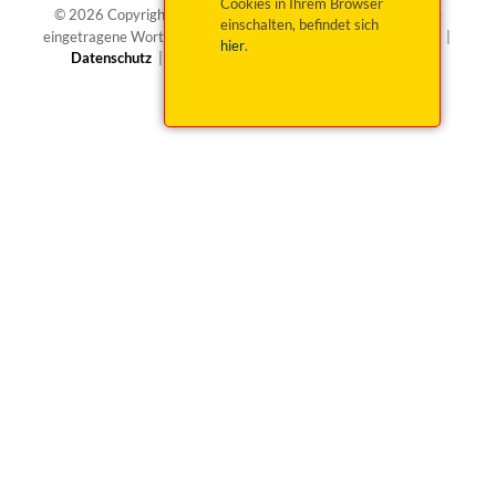
Cookies in Ihrem Browser
®
© 2026 Copyright okticket.de GmbH | okticket.de
ist eine
einschalten, befindet sich
eingetragene Wortmarke von okticket.de GmbH |
Impressum
|
hier
.
Datenschutz
|
Barrierefreiheit
|
Widerruf beantragen