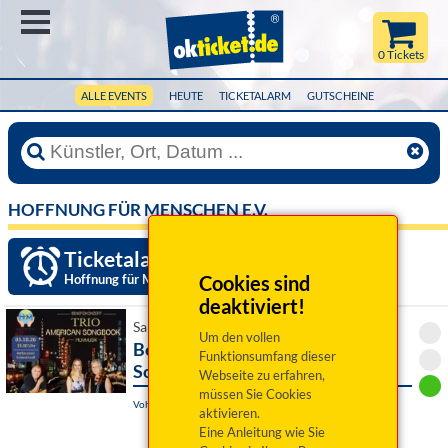
Menü
0 Tickets
ALLE EVENTS
HEUTE
TICKETALARM
GUTSCHEINE
HOFFNUNG FÜR MENSCHEN E.V.
Ticketalarm einrichten »
Hoffnung für Menschen e.V.
Cookies sind
deaktiviert!
Sa 03. Oktober 2026 19:00 Uhr
Um den vollen
Benefizkonzert - Trio American
Funktionsumfang dieser
Songbook
Webseite zu erfahren,
müssen Sie Cookies
Vohenstrauß, Rathaussaal
aktivieren.
Eine Anleitung wie Sie