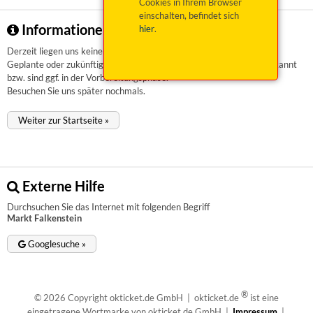
Cookies in Ihrem Browser
einschalten, befindet sich
Informationen zu Markt Falkenstein
hier
.
Derzeit liegen uns keinerlei Informationen vor.
Geplante oder zukünftige Veranstaltungen sind uns aktuell nicht bekannt
bzw. sind ggf. in der Vorbereitungsphase.
Besuchen Sie uns später nochmals.
Weiter zur Startseite »
Externe Hilfe
Durchsuchen Sie das Internet mit folgenden Begriff
Markt Falkenstein
Googlesuche »
®
© 2026 Copyright okticket.de GmbH | okticket.de
ist eine
eingetragene Wortmarke von okticket.de GmbH |
Impressum
|