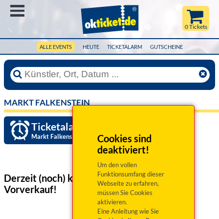
Menü
0 Tickets
ALLE EVENTS
HEUTE
TICKETALARM
GUTSCHEINE
MARKT FALKENSTEIN
Ticketalarm einrichten »
Markt Falkenstein
Cookies sind
deaktiviert!
Um den vollen
Funktionsumfang dieser
Derzeit (noch) keine Veranstaltungen
im
Webseite zu erfahren,
Vorverkauf!
müssen Sie Cookies
aktivieren.
Eine Anleitung wie Sie