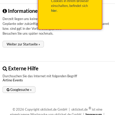
Cookies in Ihrem Browser
einschalten, befindet sich
Informationen zu Artino Events
hier
.
Derzeit liegen uns keinerlei Informationen vor.
Geplante oder zukünftige Veranstaltungen sind uns aktuell nicht bekannt
bzw. sind ggf. in der Vorbereitungsphase.
Besuchen Sie uns später nochmals.
Weiter zur Startseite »
Externe Hilfe
Durchsuchen Sie das Internet mit folgenden Begriff
Artino Events
Googlesuche »
®
© 2026 Copyright okticket.de GmbH | okticket.de
ist eine
eingetragene Wortmarke von okticket.de GmbH |
Impressum
|