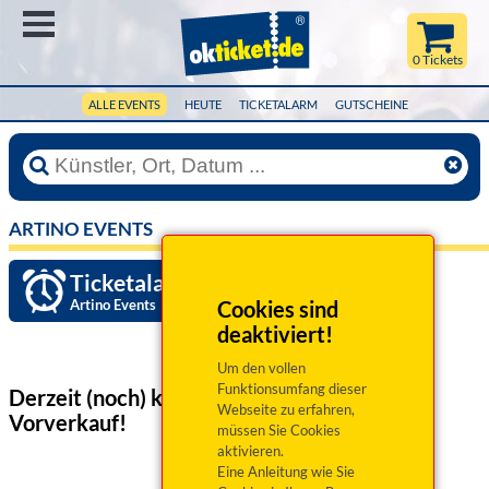
Menü
0 Tickets
ALLE EVENTS
HEUTE
TICKETALARM
GUTSCHEINE
ARTINO EVENTS
Ticketalarm einrichten »
Artino Events
Cookies sind
deaktiviert!
Um den vollen
Funktionsumfang dieser
Derzeit (noch) keine Veranstaltungen
im
Webseite zu erfahren,
Vorverkauf!
müssen Sie Cookies
aktivieren.
Eine Anleitung wie Sie