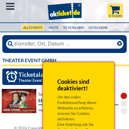
Menü
0 Tickets
ALLE EVENTS
HEUTE
TICKETALARM
GUTSCHEINE
THEATER EVENT GMBH
Ticketalarm einrichten »
Theater Event GmbH
Cookies sind
deaktiviert!
Sa 12. Dezember 2026 19:30 Uhr
Um den vollen
Heute schon gelacht?
Funktionsumfang dieser
Webseite zu erfahren,
Deggendorf, Stadtbibliothek
müssen Sie Cookies
aktivieren.
Eine Anleitung wie Sie
®
© 2026 Copyright okticket.de GmbH | okticket.de
ist eine