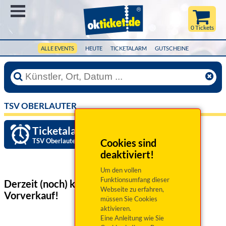
Menü
0 Tickets
ALLE EVENTS
HEUTE
TICKETALARM
GUTSCHEINE
TSV OBERLAUTER
Ticketalarm einrichten »
TSV Oberlauter
Cookies sind
deaktiviert!
Um den vollen
Funktionsumfang dieser
Derzeit (noch) keine Veranstaltungen
im
Webseite zu erfahren,
Vorverkauf!
müssen Sie Cookies
aktivieren.
Eine Anleitung wie Sie