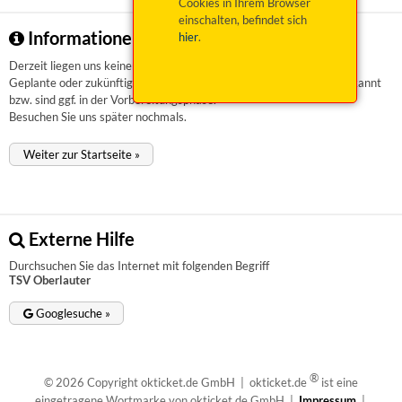
Cookies in Ihrem Browser
einschalten, befindet sich
Informationen zu TSV Oberlauter
hier
.
Derzeit liegen uns keinerlei Informationen vor.
Geplante oder zukünftige Veranstaltungen sind uns aktuell nicht bekannt
bzw. sind ggf. in der Vorbereitungsphase.
Besuchen Sie uns später nochmals.
Weiter zur Startseite »
Externe Hilfe
Durchsuchen Sie das Internet mit folgenden Begriff
TSV Oberlauter
Googlesuche »
®
© 2026 Copyright okticket.de GmbH | okticket.de
ist eine
eingetragene Wortmarke von okticket.de GmbH |
Impressum
|