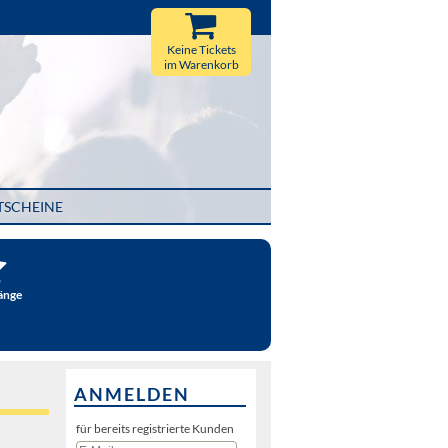
Keine Tickets
im Warenkorb
TSCHEINE
änge
ANMELDEN
für bereits registrierte Kunden