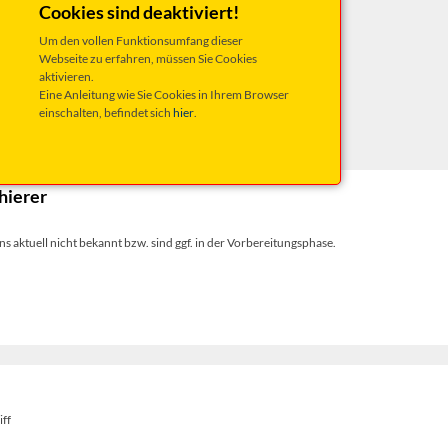
Cookies sind deaktiviert!
Um den vollen Funktionsumfang dieser
Webseite zu erfahren, müssen Sie Cookies
aktivieren.
Eine Anleitung wie Sie Cookies in Ihrem Browser
ungen
im Vorverkauf!
einschalten, befindet sich
hier
.
hierer
s aktuell nicht bekannt bzw. sind ggf. in der Vorbereitungsphase.
iff