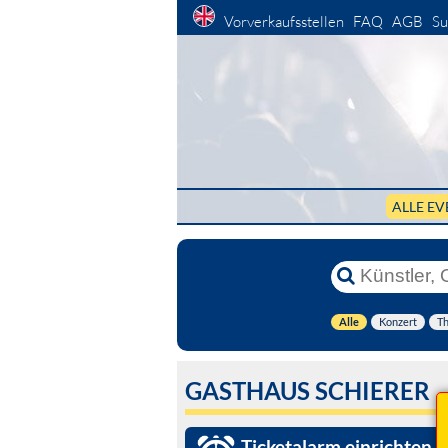
Vorverkaufsstellen
FAQ
AGB
Su
ALLE EV
Alle
Konzert
Th
GASTHAUS SCHIERER
Ticketalarm einrichten »