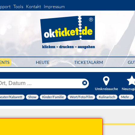
pport
Tools
Kontakt
Impressum
ENTS
HEUTE
TICKETALARM
GU
Umkreissuche
Neuzug
eater/Kabarett
Show
Kinder/Familie
Wort/Foto/Film
Kulinarisch
Mehr ...