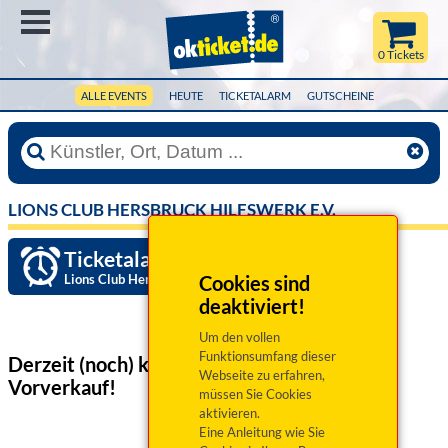
Menü
0 Tickets
ALLE EVENTS
HEUTE
TICKETALARM
GUTSCHEINE
LIONS CLUB HERSBRUCK HILFSWERK E.V.
Ticketalarm einrichten »
Lions Club Hersbruck Hilfswerk e.V.
Cookies sind
deaktiviert!
Um den vollen
Funktionsumfang dieser
Derzeit (noch) keine Veranstaltungen
im
Webseite zu erfahren,
Vorverkauf!
müssen Sie Cookies
aktivieren.
Eine Anleitung wie Sie