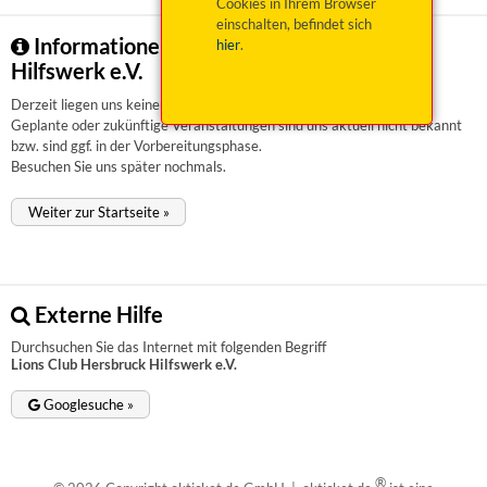
Cookies in Ihrem Browser
einschalten, befindet sich
Informationen zu Lions Club Hersbruck
hier
.
Hilfswerk e.V.
Derzeit liegen uns keinerlei Informationen vor.
Geplante oder zukünftige Veranstaltungen sind uns aktuell nicht bekannt
bzw. sind ggf. in der Vorbereitungsphase.
Besuchen Sie uns später nochmals.
Weiter zur Startseite »
Externe Hilfe
Durchsuchen Sie das Internet mit folgenden Begriff
Lions Club Hersbruck Hilfswerk e.V.
Googlesuche »
®