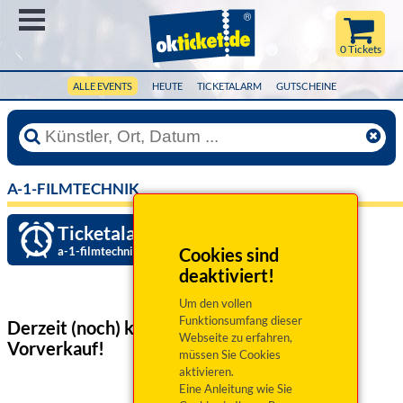
Menü
0 Tickets
ALLE EVENTS
HEUTE
TICKETALARM
GUTSCHEINE
A-1-FILMTECHNIK
Ticketalarm einrichten »
a-1-filmtechnik
Cookies sind
deaktiviert!
Um den vollen
Funktionsumfang dieser
Derzeit (noch) keine Veranstaltungen
im
Webseite zu erfahren,
Vorverkauf!
müssen Sie Cookies
aktivieren.
Eine Anleitung wie Sie