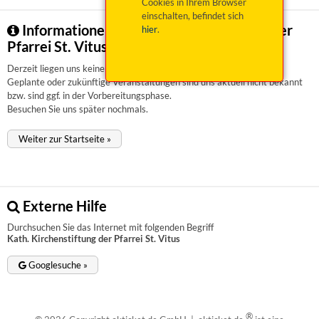
Cookies in Ihrem Browser
einschalten, befindet sich
Informationen zu Kath. Kirchenstiftung der
hier
.
Pfarrei St. Vitus
Derzeit liegen uns keinerlei Informationen vor.
Geplante oder zukünftige Veranstaltungen sind uns aktuell nicht bekannt
bzw. sind ggf. in der Vorbereitungsphase.
Besuchen Sie uns später nochmals.
Weiter zur Startseite »
Externe Hilfe
Durchsuchen Sie das Internet mit folgenden Begriff
Kath. Kirchenstiftung der Pfarrei St. Vitus
Googlesuche »
®