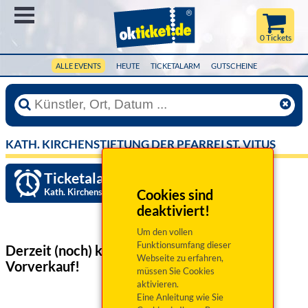
Menü
0 Tickets
ALLE EVENTS
HEUTE
TICKETALARM
GUTSCHEINE
KATH. KIRCHENSTIFTUNG DER PFARREI ST. VITUS
Ticketalarm einrichten »
Kath. Kirchenstiftung der Pfarrei St. Vitus
Cookies sind
deaktiviert!
Um den vollen
Funktionsumfang dieser
Derzeit (noch) keine Veranstaltungen
im
Webseite zu erfahren,
Vorverkauf!
müssen Sie Cookies
aktivieren.
Eine Anleitung wie Sie