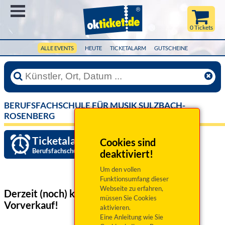
Menü
0 Tickets
ALLE EVENTS
HEUTE
TICKETALARM
GUTSCHEINE
BERUFSFACHSCHULE FÜR MUSIK SULZBACH-
ROSENBERG
Ticketalarm einrichten »
Cookies sind
Berufsfachschule für Musik Sulzbach-Rosenberg
deaktiviert!
Um den vollen
Funktionsumfang dieser
Webseite zu erfahren,
Derzeit (noch) keine Veranstaltungen
im
müssen Sie Cookies
Vorverkauf!
aktivieren.
Eine Anleitung wie Sie