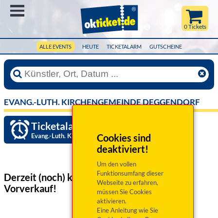
Menü
0 Tickets
ALLE EVENTS
HEUTE
TICKETALARM
GUTSCHEINE
EVANG.-LUTH. KIRCHENGEMEINDE DEGGENDORF
Ticketalarm einrichten »
Evang.-Luth. Kirchengemeinde Deggendorf
Cookies sind
deaktiviert!
Um den vollen
Funktionsumfang dieser
Derzeit (noch) keine Veranstaltungen
im
Webseite zu erfahren,
Vorverkauf!
müssen Sie Cookies
aktivieren.
Eine Anleitung wie Sie