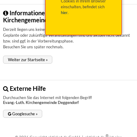
Cookies in Ihrem Browser
einschalten, befindet sich
Informationen zu Evang.-Luth.
hier
.
Kirchengemeinde Deggendorf
Derzeit liegen uns keinerlei Informationen vor.
Geplante oder zukünftige Veranstaltungen sind uns aktuell nicht bekannt
bzw. sind ggf. in der Vorbereitungsphase.
Besuchen Sie uns später nochmals.
Weiter zur Startseite »
Externe Hilfe
Durchsuchen Sie das Internet mit folgenden Begriff
Evang.-Luth. Kirchengemeinde Deggendorf
Googlesuche »
®