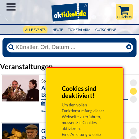
Menü
0 Tickets
ALLE EVENTS
HEUTE
TICKETALARM
GUTSCHEINE
Veranstaltungen
So 09. August 2026 16:00 Uhr
Andreas Martin Hofmeir, Tuba &
Cookies sind
Barbara Schmelz, Kl
deaktiviert!
Wurzer Sommerkonzerte:
Um den vollen
Funktionsumfang dieser
Püchersreuth / OT Wurz, Historischer Pfarrhof
Webseite zu erfahren,
müssen Sie Cookies
aktivieren.
Grumpy Guide Franken ist in
Eine Anleitung wie Sie
Pottenstein