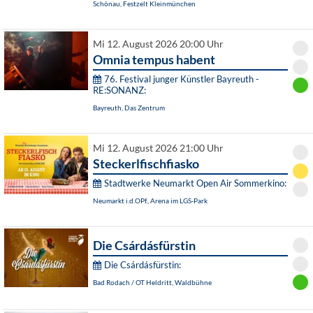
Schönau, Festzelt Kleinmünchen
Mi 12. August 2026 20:00 Uhr
Omnia tempus habent
76. Festival junger Künstler Bayreuth -
RE:SONANZ:
Bayreuth, Das Zentrum
Mi 12. August 2026 21:00 Uhr
Steckerlfischfiasko
Stadtwerke Neumarkt Open Air Sommerkino:
Neumarkt i.d.OPf., Arena im LGS-Park
Die Csárdásfürstin
Die Csárdásfürstin:
Bad Rodach / OT Heldritt, Waldbühne