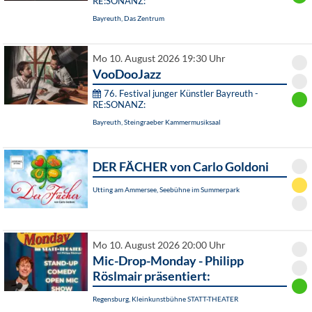
RE:SONANZ:
Bayreuth, Das Zentrum
Mo 10. August 2026 19:30 Uhr
VooDooJazz
76. Festival junger Künstler Bayreuth -
RE:SONANZ:
Bayreuth, Steingraeber Kammermusiksaal
DER FÄCHER von Carlo Goldoni
Utting am Ammersee, Seebühne im Summerpark
Mo 10. August 2026 20:00 Uhr
Mic-Drop-Monday - Philipp
Röslmair präsentiert:
Regensburg, Kleinkunstbühne STATT-THEATER