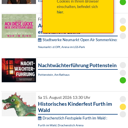
Cookies in Ihrem Browser
Knetzgau, Schloss Oberschwappach - Schlosspark
einschalten, befindet sich
hier
.
Fr 14. August 2026 21:00 Uhr
Ach diese Lücke, diese
entsetzliche Lücke
Stadtwerke Neumarkt Open Air Sommerkino:
Neumarkt i.d.OPf., Arena im LGS-Park
Nachtwächterführung Pottenstein
Pottenstein, Am Rathaus
Sa 15. August 2026 13:30 Uhr
Historisches Kinderfest Furth im
Wald
Drachenstich Festspiele Furth im Wald :
Furth im Wald, Drachenstich Arena