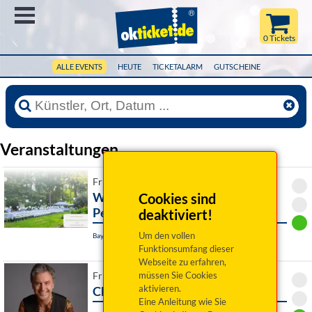
Menü
0 Tickets
ALLE EVENTS
HEUTE
TICKETALARM
GUTSCHEINE
Veranstaltungen
Fr 14. August 2026 19:00 Uhr
White Dinner im Schloss
Cookies sind
Peuerbach
deaktiviert!
Um den vollen
Bayerbach bei Ergoldsbach, Schloß Peuerbach
Funktionsumfang dieser
Webseite zu erfahren,
müssen Sie Cookies
Fr 14. August 2026 19:30 Uhr
aktivieren.
Chris Boettcher: Baby Boomer!
Eine Anleitung wie Sie