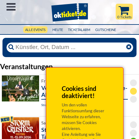
Menü
0 Tickets
ALLE EVENTS
HEUTE
TICKETALARM
GUTSCHEINE
Veranstaltungen
Fr 11. September 2026 20:00 Uhr
Vogelmayer: Auf geht´s! Premiere-
Cookies sind
Abend
deaktiviert!
Um den vollen
Straubing, Paul-Theater - Theaterbühne
Funktionsumfang dieser
Webseite zu erfahren,
müssen Sie Cookies
Sa 12. September 2026 14:00 Uhr
aktivieren.
Storm Crusher Festival 2026 -
Eine Anleitung wie Sie
Tagesticket Samstag