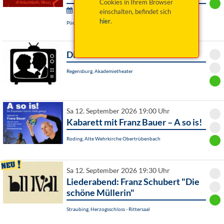
Cookies in Ihrem Browser
Storm Crusher Festival:
einschalten, befindet sich
hier
.
Püchersreuth / OT Wurz, Wurzer O`Schnitt-Halle
Die Valente Alexander Show
Regensburg, Akademietheater
Sa 12. September 2026 19:00 Uhr
Kabarett mit Franz Bauer – A so is!
Roding, Alte Wehrkirche Obertrübenbach
Sa 12. September 2026 19:30 Uhr
Liederabend: Franz Schubert "Die
schöne Müllerin"
Straubing, Herzogsschloss - Rittersaal