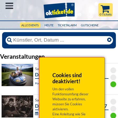
Menü
0 Tickets
ALLE EVENTS
HEUTE
TICKETALARM
GUTSCHEINE
Veranstaltungen
Sa 24. April 2027 20:00 Uhr
Da Bobbe - A Bayer derf des
Cookies sind
deaktiviert!
Püchersreuth / OT Wurz, Wurzer O`Schnitt-Halle
Um den vollen
Funktionsumfang dieser
Webseite zu erfahren,
Sa 24. April 2027 20:00 Uhr
müssen Sie Cookies
Django 3000: unplugged-Tour 2027
aktivieren.
30. Straubinger Kleinkunsttage 2026/27:
Eine Anleitung wie Sie