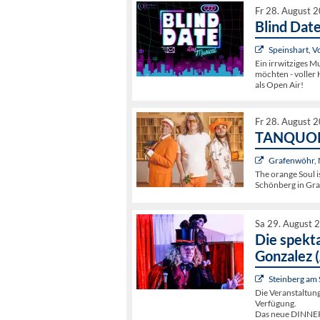
Fr 28. August 
Blind Date
Speinshart, V
Ein irrwitziges Mu
möchten - volle
als Open Air!
Fr 28. August 
TANQUORA
Grafenwöhr,
The orange Soul i
Schönberg in Gr
Sa 29. August 
Die spekt
Gonzalez (
Steinberg am
Die Veranstaltun
Verfügung.
Das neue DINNER