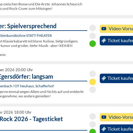
p zwischen Bosse und Die Ärzte: Johannes Scheurich
ngs und Rock-Cover zum Mitsingen!
er: Spielversprechend
Video-Vors
 Kleinkunstbühne STATT-THEATER
Ticket kaufe
 Klavierkabarett mit klarer Kulisse, tiefgründigem,
mor und großer, tiefer Musik - aber! KEINEN
auss
ber 2026 20:00 Uhr
Egersdörfer: langsam
Ticket kaufe
enbach / OT Neuhaus, Schafferhof
ft gerne einmal wegen Allem und Nichts auf und entdeckt
nangenehme, wo andere genießen!
er 2026 18:00 Uhr
Video-Vors
 Rock 2026 - Tagesticket
Ticket kaufe