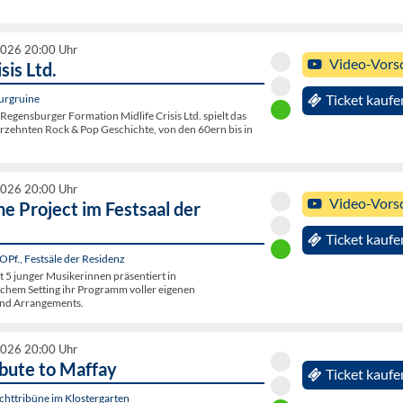
2026 20:00 Uhr
Video-Vors
sis Ltd.
urgruine
Ticket kaufe
egensburger Formation Midlife Crisis Ltd. spielt das
hrzehnten Rock & Pop Geschichte, von den 60ern bis in
2026 20:00 Uhr
Video-Vors
e Project im Festsaal der
Ticket kaufe
OPf., Festsäle der Residenz
 5 junger Musikerinnen präsentiert in
hem Setting ihr Programm voller eigenen
nd Arrangements.
2026 20:00 Uhr
ibute to Maffay
Ticket kaufe
ichttribüne im Klostergarten