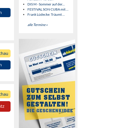
DIS M - Sommer auf der...
FESTIVAL SON CUBA mit ...
n
Frank Lüdecke: Träumt ...
alle Termine »
chau
n
chau
atz