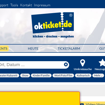
pport
Tools
Kontakt
Impressum
ENTS
HEUTE
TICKETALARM
GU
Umkreissuche
Neuzug
eater/Kabarett
Show
Kinder/Familie
Wort/Foto/Film
Kulinarisch
Mehr ...
2026 17:00 Uhr
Video-Vors