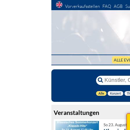
Vorverkaufsstellen
FAQ
AGB
Su
ALLE EV
Alle
Konzert
Th
Veranstaltungen
So 23. August 