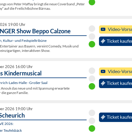
ongs von Peter Maffay bringt die neue Coverband „Peter
ay“ auf die Freilichtbühne Bärnau.
2026 19:00 Uhr
Video-Vors
INGER Show Beppo Calzone
 Kultur- und Festspieltribüne
Ticket kaufe
 Entertainer aus Bayern, vereint Comedy, Musik und
 einzigartigen, interaktiven Show.
ber 2026 16:00 Uhr
Video-Vors
s Kindermusical
nrich-Lades-Halle - Großer Saal
Ticket kaufe
t Anouk das neue und mit Spannung erwartete
 die ganze Familie.
ber 2026 19:00 Uhr
Scheurich
Ticket kaufe
IVE 2026:
er Teufelsbäck