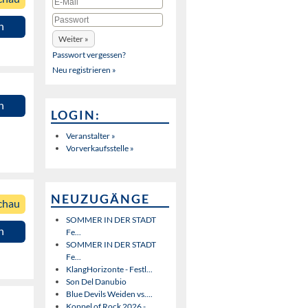
n
Passwort vergessen?
Neu registrieren »
n
LOGIN:
Veranstalter »
Vorverkaufsstelle »
NEUZUGÄNGE
chau
SOMMER IN DER STADT
n
Fe...
SOMMER IN DER STADT
Fe...
KlangHorizonte - Festl...
Son Del Danubio
Blue Devils Weiden vs....
Koppel of Rock 2026 - ...