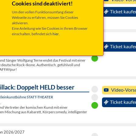
es Sommerkonzert - Klassik Hits
Cookies sind deaktiviert!
turpavillon
Ticket kaufe
Um den vollen Funktionsumfang dieser
Brahms, Bach, Mozart, Sarasate, Dinicu, Vanhal und
Webseite zu erfahren, müssen Sie Cookies
aktivieren.
Eine Anleitung wie Sie Cookies in Ihrem Browser
einschalten, befindet sich
hier
.
2026 20:00 Uhr
 - Tribute to Peter Maffay
Ticket kaufe
Schützenhaus
d Sänger Wolfgang Terne endet das Festival mit einer
deutsche Rock-Ikone. Authentisch, gefühlvoll und
MAFFAYpur!
illack: Doppelt HELD besser
Video-Vors
 Kleinkunstbühne STATT-THEATER
Ticket kaufe
.
ind Vertreter der komischen Kunst mit einer
n Mischung aus Kabarett, Körpercomedy, intelligenter
son 2026/2027