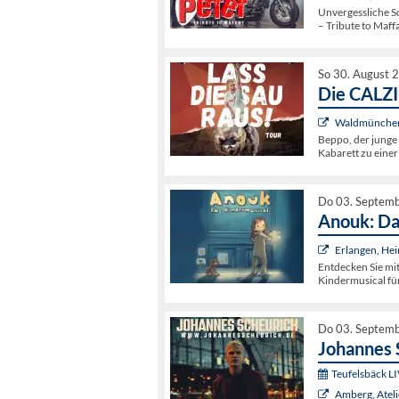
Unvergessliche S
– Tribute to Maff
So 30. August 
Die CALZ
Waldmünchen,
Beppo, der junge
Kabarett zu einer
Do 03. Septem
Anouk: Da
Erlangen, Hei
Entdecken Sie mi
Kindermusical für
Do 03. Septem
Johannes 
Teufelsbäck L
Amberg, Ateli