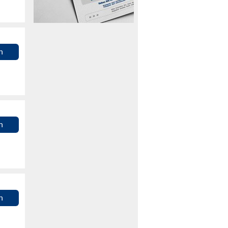
n
n
n