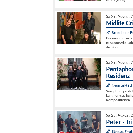
Kraus (KKK).
Sa 29. August 
Midlife Cri
Brennberg, B
Die renommierte R
Beste aus vier Ja
die 90er.
Sa 29. August 
Pentaphon
Residenz
Neumarkt i.d.
Saxophonquintett
kammermusikalisc
Kompositionen u
Sa 29. August 
Peter - Tr
Bärnau, Freil