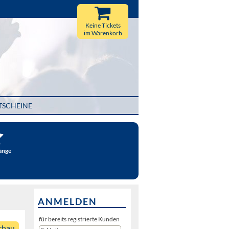
Keine Tickets
im Warenkorb
TSCHEINE
änge
ANMELDEN
für bereits registrierte Kunden
chau