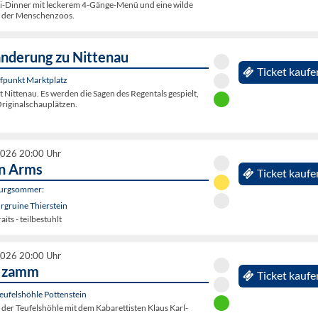
-Dinner mit leckerem 4-Gänge-Menü und eine wilde
t der Menschenzoos.
nderung zu Nittenau
Ticket kaufe
ffpunkt Marktplatz
dt Nittenau. Es werden die Sagen des Regentals gespielt,
Originalschauplätzen.
2026 20:00 Uhr
in Arms
Ticket kaufe
Burgsommer:
urgruine Thierstein
aits - teilbestuhlt
2026 20:00 Uhr
t zamm
Ticket kaufe
Teufelshöhle Pottenstein
der Teufelshöhle mit dem Kabarettisten Klaus Karl-