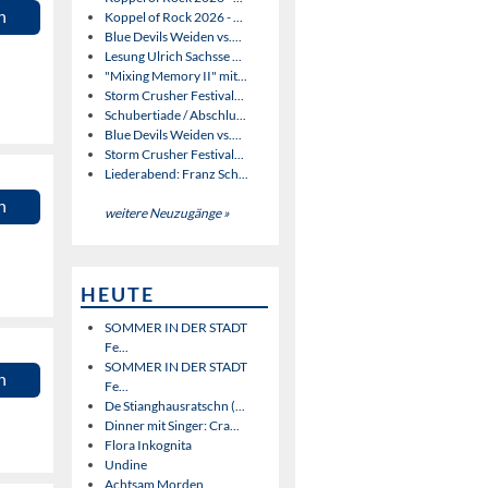
n
Koppel of Rock 2026 - ...
Blue Devils Weiden vs....
Lesung Ulrich Sachsse ...
"Mixing Memory II" mit...
Storm Crusher Festival...
Schubertiade / Abschlu...
Blue Devils Weiden vs....
Storm Crusher Festival...
Liederabend: Franz Sch...
n
weitere Neuzugänge »
HEUTE
SOMMER IN DER STADT
Fe...
SOMMER IN DER STADT
n
Fe...
De Stianghausratschn (...
Dinner mit Singer: Cra...
Flora Inkognita
Undine
Achtsam Morden