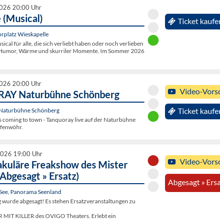
2026 20:00 Uhr
 (Musical)
Ticket kaufe
orplatz Wieskapelle
sical für alle, die sich verliebt haben oder noch verlieben
r Humor, Wärme und skurriler Momente. Im Sommer 2026
2026 20:00 Uhr
Video-Vors
Y Naturbühne Schönberg
 Naturbühne Schönberg
Ticket kaufe
s coming to town - Tanquoray live auf der Naturbühne
afenwöhr.
2026 19:00 Uhr
Video-Vors
akuläre Freakshow des Mister
Abgesagt » Ersatz)
Abgesagt » Ers
 See, Panorama Seenland
g wurde abgesagt! Es stehen Ersatzveranstaltungen zu
 MIT KILLER des OVIGO Theaters. Erlebt ein