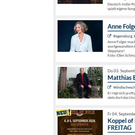
Deutsch-Indie-Po
spielt eigene So
Anne Folg
Regensburg,
Anne Folger macht
wortgewandtem Hu
Stepptanz!
Foto: Ellen Schm
Do 03. Septem
Matthias 
Windischesch
Er regt sich ja o
stets dort das U
Fr 04. Septemb
Koppel of
FREITAG