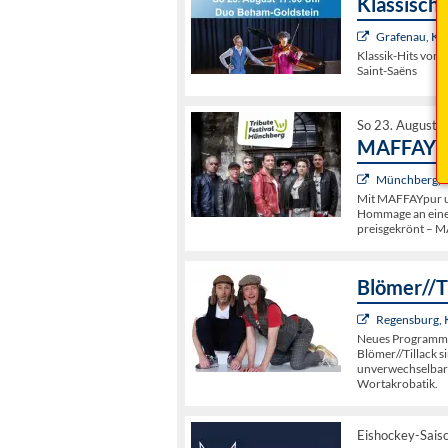
Klassisch
Grafenau, Kul
Klassik-Hits von 
Saint-Saëns
So 23. August 
MAFFAYpur
Münchberg, 
Mit MAFFAYpur un
Hommage an eine 
preisgekrönt – 
Blömer//T
Regensburg,
Neues Programm
Blömer//Tillack s
unverwechselbare
Wortakrobatik.
Eishockey-Sai