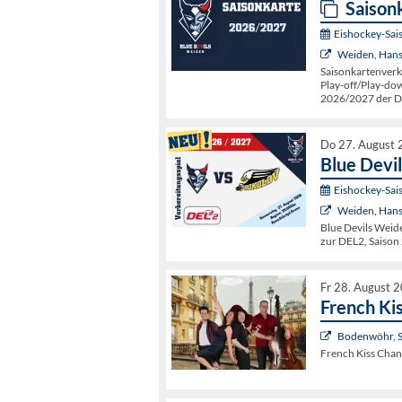
Saison
Eishockey-Sai
Weiden, Hans
Saisonkartenverk
Play-off/Play-dow
2026/2027 der D
Do 27. August 
Blue Devi
Eishockey-Sai
Weiden, Hans
Blue Devils Weide
zur DEL2, Saison
Fr 28. August 
French Ki
Bodenwöhr, 
French Kiss Chan