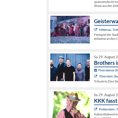
spannendes Krimi
Show aus der Zei
Geisterwa
Nittenau, Tre
Festspiel der Sta
teilweise an den 
Sa 29. August 
Brothers 
Thiersteiner 
Thierstein, B
Tribute to Dire Str
Sa 29. August 
KKK fass
Pottenstein, 
Kabarettabend in 