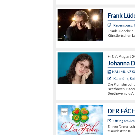
Frank Lüd
Regensburg,
Frank Lüdecke "
Künstlerischen L
Fr 07. August 
Johanna D
KALLMÜNZ S
Kallmünz, Spi
Die Pianistin Jo
Beethoven, Bacewi
Beethoven plus".
DER FÄCHE
Utting am Am
Ein verführerisc
traumhaften Kuli