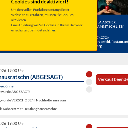
Cookies sind deaktiviert!
Um den vollen Funktionsumfang dieser
Webseite zu erfahren, müssen Sie Cookies
aktivieren.
ER BERGE:
HERRENBESUCH WIRD 20!
ANGELA ASCHER:
Eine Anleitung wie Sie Cookies in Ihrem Browser
HE
DAS JUBILÄUMSKONZERT
VERDAMMT, ICH LIEB'
einschalten, befindet sich
hier
.
ACHT
MICH.
verschiedene Termine
26
Taufkirchen, Kultur &
Sa 19.09.2026
hlosshof
Kongress Zentrum
Schwarzenfeld, Restauran
Miesberg
2026 19:00 Uhr
hausratschn (ABGESAGT)
Verkauf beende
Seebühne
ng wurde ABGESAGT!
ung wurde VERSCHOBEN! Nachholtermin vom
k-Kabarett mit "De Stianghausratschn".
2026 19:00 Uhr