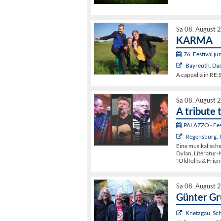
Sa 08. August 
KARMA
76. Festival j
Bayreuth, Da
A cappella in R
Sa 08. August 
A tribute 
PALAZZO - Fest
Regensburg, 
Eine musikalisch
Dylan, Literatur-
"Oldfolks & Frien
Sa 08. August 
Günter G
Knetzgau, Sc