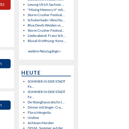
atz
Lesung Ulrich Sachsse ...
"Mixing Memory II" mit...
Storm Crusher Festival...
Schubertiade / Abschlu...
Blue Devils Weiden vs....
Storm Crusher Festival...
Liederabend: Franz Sch...
Bluval-Eröffnung: Konz...
weitere Neuzugänge »
n
HEUTE
SOMMER IN DER STADT
Fe...
SOMMER IN DER STADT
Fe...
De Stianghausratschn (...
n
Dinner mit Singer: Cra...
Flora Inkognita
Undine
Achtsam Morden
DIS M - Sommer auf der...