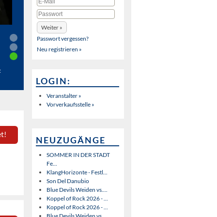
Passwort vergessen?
Neu registrieren »
t
LOGIN:
Veranstalter »
Vorverkaufsstelle »
t!
NEUZUGÄNGE
SOMMER IN DER STADT
Fe...
KlangHorizonte - Festl...
Son Del Danubio
Blue Devils Weiden vs....
Koppel of Rock 2026 - ...
Koppel of Rock 2026 - ...
Blue Devils Weiden vs....