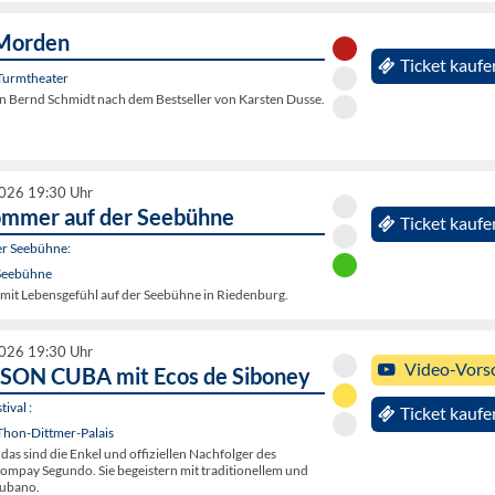
Morden
Ticket kaufe
Turmtheater
 Bernd Schmidt nach dem Bestseller von Karsten Dusse.
2026 19:30 Uhr
ommer auf der Seebühne
Ticket kaufe
r Seebühne:
Seebühne
it Lebensgefühl auf der Seebühne in Riedenburg.
2026 19:30 Uhr
Video-Vors
SON CUBA mit Ecos de Siboney
ival :
Ticket kaufe
Thon-Dittmer-Palais
 das sind die Enkel und offiziellen Nachfolger des
mpay Segundo. Sie begeistern mit traditionellem und
ubano.