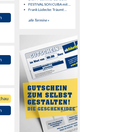
FESTIVAL SON CUBA mit ...
Frank Lüdecke: Träumt ...
n
alle Termine »
n
chau
n