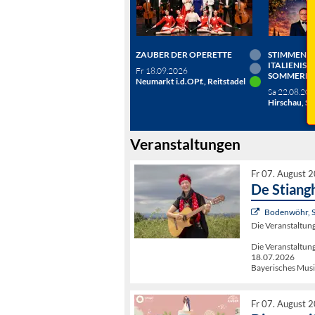
ZAUBER DER OPERETTE
STIMMEN D
ITALIENISC
Fr 18.09.2026
SOMMERN
Neumarkt i.d.OPf., Reitstadel
Sa 22.08.20
Hirschau, Sc
Veranstaltungen
Fr 07. August 
De Stiang
Bodenwöhr, 
Die Veranstaltu
Die Veranstalt
18.07.2026
Bayerisches Musi
Fr 07. August 