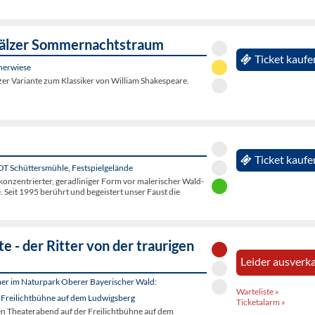
fälzer Sommernachtstraum
Ticket kaufe
nerwiese
er Variante zum Klassiker von William Shakespeare.
Ticket kaufe
 OT Schüttersmühle, Festspielgelände
konzentrierter, geradliniger Form vor malerischer Wald-
. Seit 1995 berührt und begeistert unser Faust die
e - der Ritter von der traurigen
Leider ausverka
er im Naturpark Oberer Bayerischer Wald:
Warteliste »
 Freilichtbühne auf dem Ludwigsberg
Ticketalarm »
en Theaterabend auf der Freilichtbühne auf dem