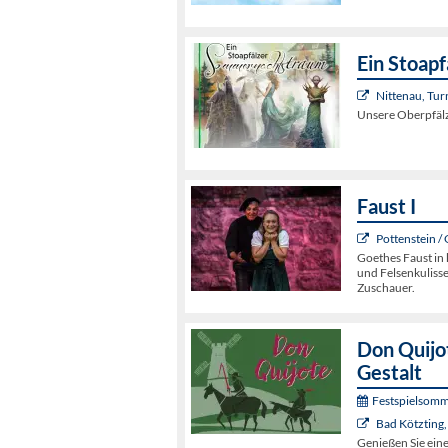
Ein Stoap
Nittenau, Tur
Unsere Oberpfälz
Faust I
Pottenstein /
Goethes Faust in 
und Felsenkulisse
Zuschauer.
Don Quijot
Gestalt
Festspielsomm
Bad Kötzting,
Genießen Sie ein