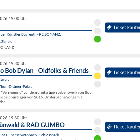
2026 19:00 Uhr
Ticket kaufe
unger Künstler Bayreuth - RE:SONANZ:
s Zentrum
E:SONANZ
2026 19:30 Uhr
to Bob Dylan - Oldfolks & Friends
Ticket kaufe
ival :
Thon-Dittmer-Palais
e "Verneigung" vor dem großartigen Lebenswerk von Bob
Nobelpreisträger von 2016. Unsterbliche Songs mit
ds".
2026 19:30 Uhr
rünwald & RAD GUMBO
Ticket kaufe
hloss Oberschwappach - Schlosspark