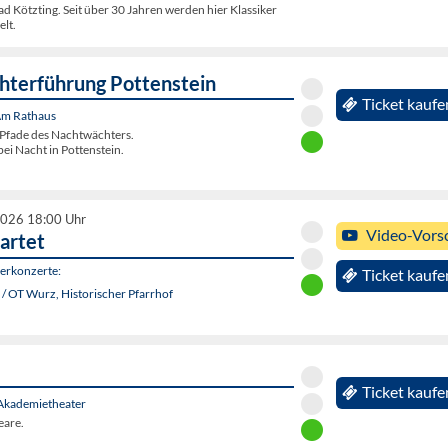
d Kötzting. Seit über 30 Jahren werden hier Klassiker
elt.
terführung Pottenstein
Ticket kaufe
 Am Rathaus
Pfade des Nachtwächters.
ei Nacht in Pottenstein.
2026 18:00 Uhr
Video-Vors
artet
rkonzerte:
Ticket kaufe
/ OT Wurz, Historischer Pfarrhof
Ticket kaufe
Akademietheater
eare.