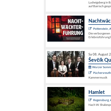
Ludwigsberg in Ba
auf Bairisch gespi
Nachtwäch
Pottenstein,
Die verborgenen 
Erlebnisführung b
Sa 08. August 
Ševčík Qu
Wurzer Somme
Püchersreuth 
Kammermusik
Hamlet
Regensburg, 
Nach W. Shakesp