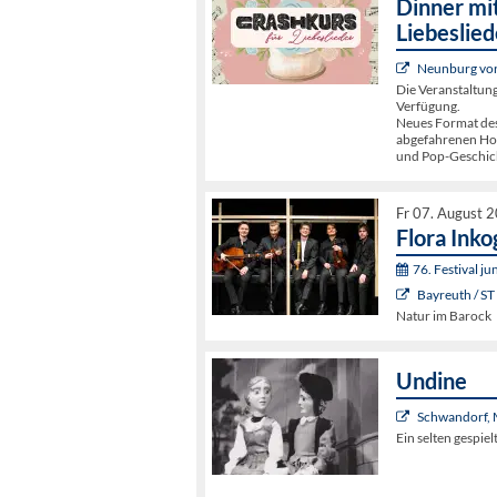
Dinner mit
Liebeslied
Neunburg vorm
Die Veranstaltun
Verfügung.
Neues Format de
abgefahrenen Hoch
und Pop-Geschic
Fr 07. August 
Flora Inko
76. Festival j
Bayreuth / ST
Natur im Barock
Undine
Schwandorf, 
Ein selten gespie