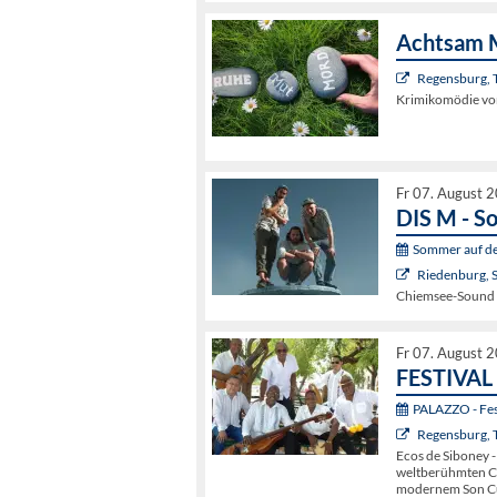
Achtsam 
Regensburg, 
Krimikomödie von
Fr 07. August 
DIS M - S
Sommer auf de
Riedenburg, 
Chiemsee-Sound m
Fr 07. August 
FESTIVAL 
PALAZZO - Fest
Regensburg, 
Ecos de Siboney -
weltberühmten Co
modernem Son C