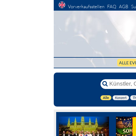
Vorverkaufsstellen
FAQ
AGB
Su
ALLE EV
Alle
Konzert
Th