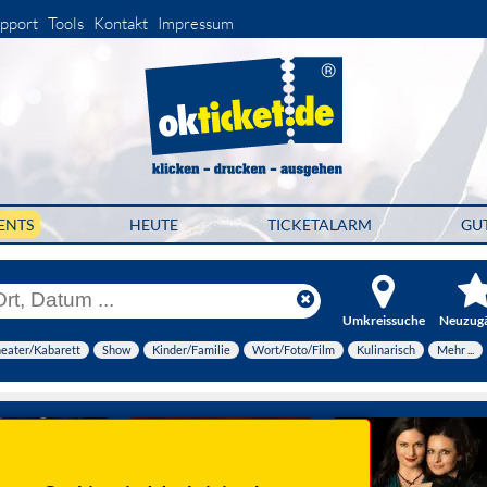
pport
Tools
Kontakt
Impressum
ENTS
HEUTE
TICKETALARM
GU
Umkreissuche
Neuzug
eater/Kabarett
Show
Kinder/Familie
Wort/Foto/Film
Kulinarisch
Mehr ...