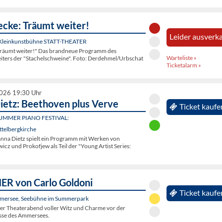
ecke: Träumt weiter!
Leider ausverka
 Kleinkunstbühne STATT-THEATER
Träumt weiter!" Das brandneue Programm des
Warteliste »
eiters der "Stachelschweine". Foto: Derdehmel/Urbschat
Ticketalarm »
2026 19:30 Uhr
ietz: Beethoven plus Verve
Ticket kaufe
UMMER PIANO FESTIVAL:
ttelbergkirche
hanna Dietz spielt ein Programm mit Werken von
cz und Prokofjew als Teil der "Young Artist Series:
R von Carlo Goldoni
Ticket kaufe
mersee, Seebühne im Summerpark
her Theaterabend voller Witz und Charme vor der
sse des Ammersees.