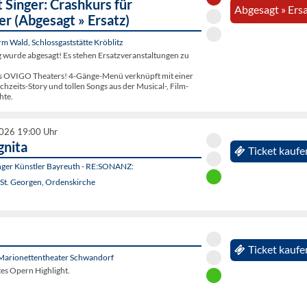
 Singer: Crashkurs für
Abgesagt » Ers
er (Abgesagt » Ersatz)
 Wald, Schlossgaststätte Kröblitz
g wurde abgesagt! Es stehen Ersatzveranstaltungen zu
s OVIGO Theaters! 4-Gänge-Menü verknüpft mit einer
zeits-Story und tollen Songs aus der Musical-, Film-
hte.
2026 19:00 Uhr
gnita
Ticket kaufe
unger Künstler Bayreuth - RE:SONANZ:
 St. Georgen, Ordenskirche
Ticket kaufe
Marionettentheater Schwandorf
ltes Opern Highlight.