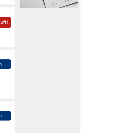
uft!
n
n